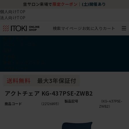
坐サロン来場で
限定クーポン
｜
(土)開催あり
個人向けTOP
法人向けTOP
検索
マイページ
お気に入り
カート
椅子・チェア
デスク・テーブル
収納
その他
学習・キッズアイテム
アウトレット
アクトチェア KG-437PSE-ZWB2
製品記号
（KG-437PSE-
商品コード
（22126893）
ZWB2）