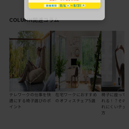
関連コラム
COLUMN
テレワークの仕事を快
在宅ワークにおすすめ
椅子に座って
適にする椅子選びのポ
のオフィスチェア5選
れる！？その
イント
れにくいチェ
方