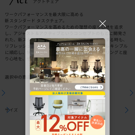
ワークパフォーマンスを最大限に高める
×
新スタンダード タスクチェア。
ワークパフォーマンスを高めるための理想の座り心地を追求
し、アジャスト＆アクティブというコンセプトのもとに開発さ
れた、新スタンダードのタスクチェア。作業に集中する時も、
リフレッシュする時も、座る姿勢や身体の動きにフレキシブル
に順応し、快適にサポートします。新感覚のスタイリングと座
り心地を、ぜひご体感ください。
選択中の商品情報
保証
注意事項
サイズ