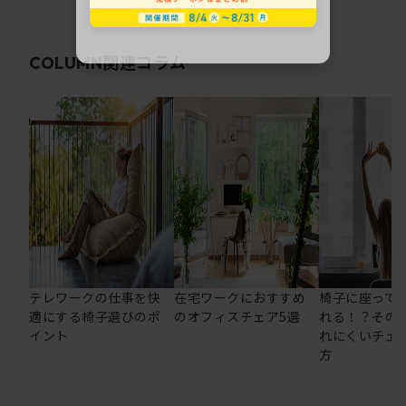
関連コラム
COLUMN
テレワークの仕事を快
在宅ワークにおすすめ
椅子に座って
適にする椅子選びのポ
のオフィスチェア5選
れる！？その
イント
れにくいチェ
方