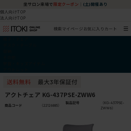
坐サロン来場で
限定クーポン
｜
(土)開催あり
個人向けTOP
法人向けTOP
検索
マイページ
お気に入り
カート
椅子・チェア
デスク・テーブル
収納
その他
学習・キッズアイテム
アウトレット
アクトチェア KG-437PSE-ZWW6
製品記号
（KG-437PSE-
商品コード
（22126885）
ZWW6）