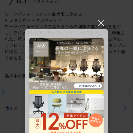
ワークパフォーマンスを最大限に高める
×
新スタンダード タスクチェア。
ワークパフォーマンスを高めるための理想の座り心地を追求
し、アジャスト＆アクティブというコンセプトのもとに開発さ
れた、新スタンダードのタスクチェア。作業に集中する時も、
リフレッシュする時も、座る姿勢や身体の動きにフレキシブル
に順応し、快適にサポートします。新感覚のスタイリングと座
り心地を、ぜひご体感ください。
選択中の商品情報
保証
注意事項
サイズ