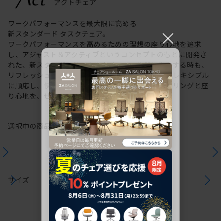
ワークパフォーマンスを最大限に高める
×
新スタンダード タスクチェア。
ワークパフォーマンスを高めるための理想の座り心地を追求
し、アジャスト＆アクティブというコンセプトのもとに開発さ
れた、新スタンダードのタスクチェア。作業に集中する時も、
リフレッシュする時も、座る姿勢や身体の動きにフレキシブル
に順応し、快適にサポートします。新感覚のスタイリングと座
り心地を、ぜひご体感ください。
選択中の商品情報
保証
注意事項
サイズ