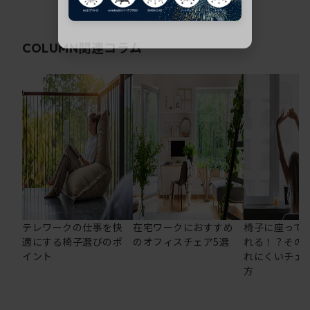
関連コラム
COLUMN
テレワークの仕事を快
在宅ワークにおすすめ
椅子に座って
適にする椅子選びのポ
のオフィスチェア5選
れる！？その
イント
れにくいチェ
方