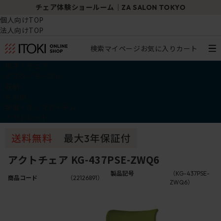
チェア体験ショールーム｜ZA SALON TOKYO
個人向けTOP
法人向けTOP
検索
マイページ
お気に入り
カート
椅子・チェア
デスク・テーブル
収納
その他
学習・キッズアイテム
アウトレット
アクトチェア KG-437PSE-ZWQ6
製品記号
（KG-437PSE-
商品コード
（22126891）
ZWQ6）