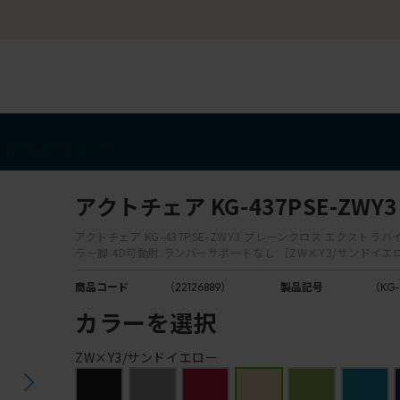
チェア体験ショールーム｜ZA SALON TOKYO
アイテム
アウトレット
アクトチェア KG-437PSE-ZWY3
アクトチェア KG-437PSE-ZWY3 プレーンクロス エクストラ
ラー脚 4D可動肘 ランバーサポートなし ［ZW×Y3/サンドイエ
商品コード
（22126889）
製品記号
（KG-
カラーを選択
ZW×Y3/サンドイエロー