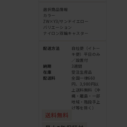
選択商品情報
カラー
ZW×Y3/サンドイエロー
バリエーション
ナイロン双輪キャスター
配送方法
自社便（イトー
キ便）平日のみ
／設置付
納期
3週間
在庫
受注生産品
配送料
全国一律660
円、3,980円以
上送料無料（沖
縄・離島・一部
地域・階段手上
げ等を除く）