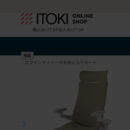
個人向けTOP
法人向けTOP
椅子・チェア
デスク・テーブル
収納
その他
学習・キッズ
検索
ログイン
マイページ
お気に入り
カート