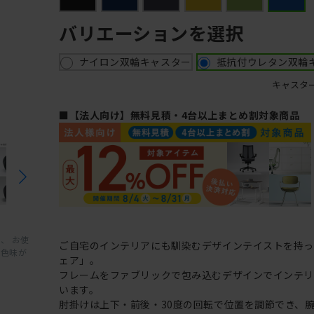
バリエーションを選択
ナイロン双輪キャスター
抵抗付ウレタン双輪
キャスタ
■【法人向け】無料見積・4台以上まとめ割対象商品
、 お使
ご自宅のインテリアにも馴染むデザインテイストを持
と色味が
ェア」。
フレームをファブリックで包み込むデザインでインテ
います。
肘掛けは上下・前後・30度の回転で位置を調節でき、