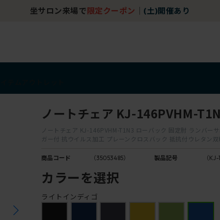
坐サロン来場で
限定クーポン
｜
(土)開催あり
アイテム
アウトレット
ノートチェア KJ-146PVHM-T1N
ノートチェア KJ-146PVHM-T1N3 ローバック 固定肘 ランバ
ガー付 抗ウイルス加工 プレーンクロスバック 抵抗付ウレタン
商品コード
（35053485）
製品記号
（KJ-
カラーを選択
ライトインディゴ