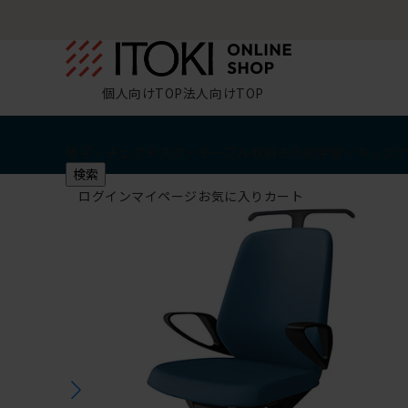
個人向けTOP
法人向けTOP
椅子・チェア
デスク・テーブル
収納
その他
学習・キッズ
検索
ログイン
マイページ
お気に入り
カート