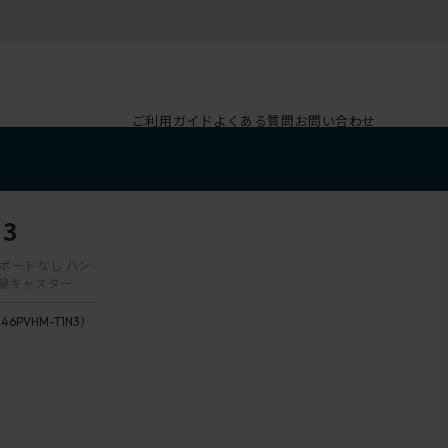
ご利用ガイド
よくある質問
お問い合わせ
3
ーサポートなし ハン
双輪キャスター
146PVHM-T1N3）