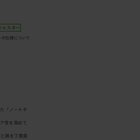
キャスター
ーの仕様について
った「ノートチ
リア性を高めて
腕と肩を丁度良