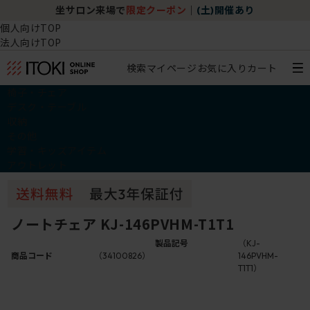
坐サロン来場で
限定クーポン
｜
(土)開催あり
個人向けTOP
法人向けTOP
検索
マイページ
お気に入り
カート
椅子・チェア
デスク・テーブル
収納
その他
学習・キッズアイテム
アウトレット
ノートチェア KJ-146PVHM-T1T1
製品記号
（KJ-
商品コード
（34100826）
146PVHM-
T1T1）