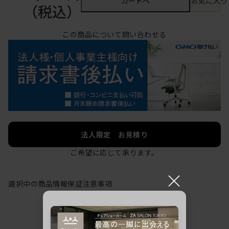
カートへ
お気に入り
（税込）
この商品について問い合わせる
法人限定 お見積り
ご希望に応じて承ります。
×
選択中の商品情報
保証
注意事項