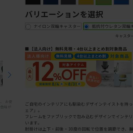
バリエーションを選択
ナイロン双輪キャスター
抵抗付ウレタン双輪
キャスタ
■【法人向け】無料見積・4台以上まとめ割対象商品
、 お使
ご自宅のインテリアにも馴染むデザインテイストを持
と色味が
ェア」。
フレームをファブリックで包み込むデザインでインテ
います。
肘掛けは上下・前後・30度の回転で位置を調節でき、