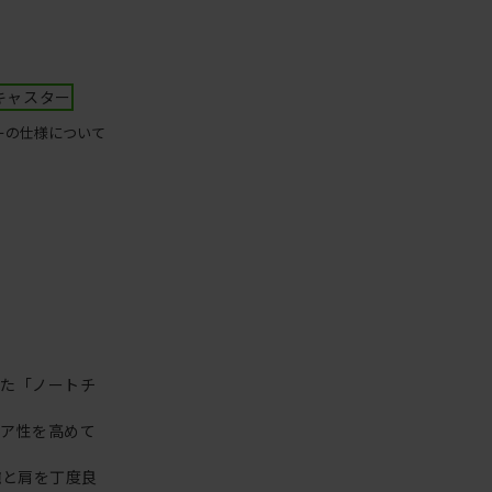
キャスター
ーの仕様について
った「ノートチ
リア性を高めて
腕と肩を丁度良