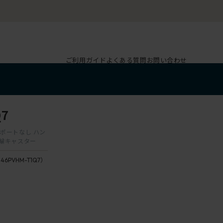
ご利用ガイド
よくある質問
お問い合わせ
7
ーサポートなし ハン
双輪キャスター
146PVHM-T1Q7）