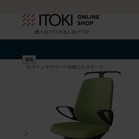
個人向けTOP
法人向けTOP
椅子・チェア
デスク・テーブル
収納
その他
学習・キッズ
検索
ログイン
マイページ
お気に入り
カート