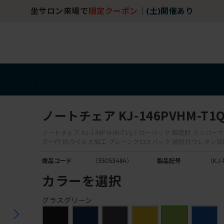
坐サロン来場で
限定クーポン
｜
(土)開催あり
アイテム
アウトレット
ノートチェア KJ-146PVHM-T1Q
ノートチェア KJ-146PVHM-T1Q7 ローバック 固定肘 ランバ
ガー付 抗ウイルス加工 プレーンクロスバック 抵抗付ウレタン
商品コード
（35053484）
製品記号
（KJ-
カラーを選択
グラスグリーン