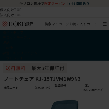
坐サロン来場で
限定クーポン
｜
(土)開催あり
個人向けTOP
法人向けTOP
検索
マイページ
お気に入り
カート
椅子・チェア
デスク・テーブル
収納
その他
学習・キッズアイテム
アウトレット
ノートチェア KJ-157JVM1W9N3
製品記号
（KJ-
商品コード
（35053129）
157JVM1W9N3）