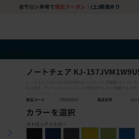
坐サロン来場で
限定クーポン
｜
(土)開催あり
アイテム
アウトレット
ノートチェア KJ-157JVM1W9U
ノートチェア KJ-157JVM1W9U5 ハイバック 可動肘 ランバー
ルス加工 プレーンメッシュバック 抵抗付ウレタン双輪キャスタ
商品コード
（35053127）
製品記号
（KJ-
カラーを選択
ストロングイエロー