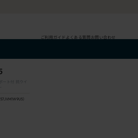
ご利用ガイド
よくある質問
お問い合わせ
5
サポート付 抗ウイ
ー
157JVM1W9U5）