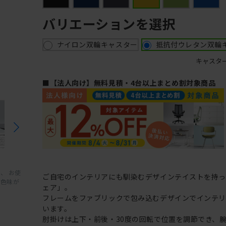
バリエーションを選択
ナイロン双輪キャスター
抵抗付ウレタン双輪
キャスタ
■【法人向け】無料見積・4台以上まとめ割対象商品
、 お使
ご自宅のインテリアにも馴染むデザインテイストを持
と色味が
ェア」。
フレームをファブリックで包み込むデザインでインテ
います。
肘掛けは上下・前後・30度の回転で位置を調節でき、