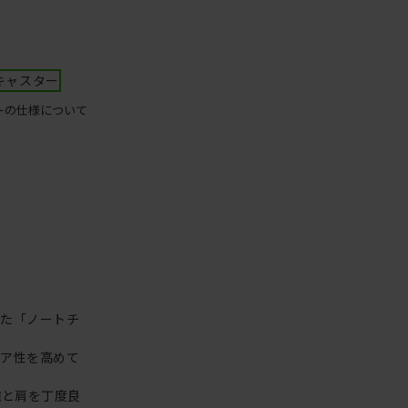
キャスター
ーの仕様について
った「ノートチ
リア性を高めて
腕と肩を丁度良