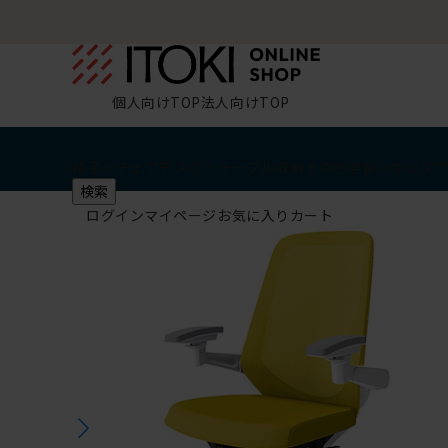
個人向けTOP
法人向けTOP
椅子・チェア
デスク・テーブル
収納
その他
学習・キッズ
検索
ログイン
マイページ
お気に入り
カート