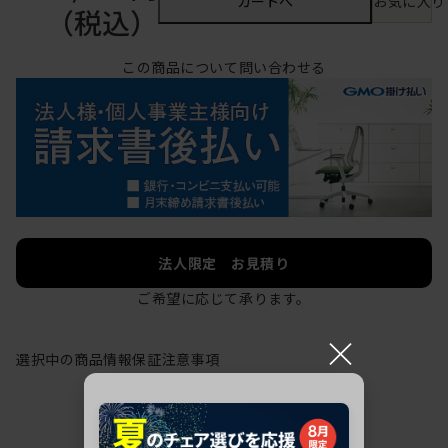
カートへ
お気に入り
（税込）
この商品について問い合わせる
法人限定 お見積り
ご希望に応じて承ります。
×
選択中の商品情報
保証
注意事項