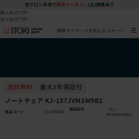
坐サロン来場で
限定クーポン
｜
(土)開催あり
個人向けTOP
法人向けTOP
検索
マイページ
お気に入り
カート
椅子・チェア
デスク・テーブル
収納
その他
学習・キッズアイテム
アウトレット
ノートチェア KJ-157JVM1W9B2
製品記号
（KJ-
商品コード
（34099168）
157JVM1W9B2）