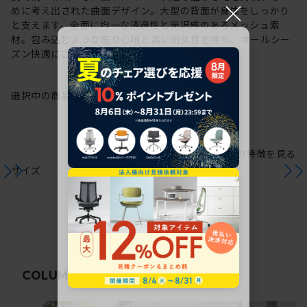
×
めに考え出された曲面デザイン。大型の背面が身体をしっかり
と支えます。全面に均一な透過性と光沢感のあるメッシュ素
材。包み込むような座り心地と高い耐久性を持ち、オールシー
ズン快適にご使用いただけます。
選択中の商品情報
保証
注意事項
シリーズの特徴を見る
サイズ
関連コラム
COLUMN