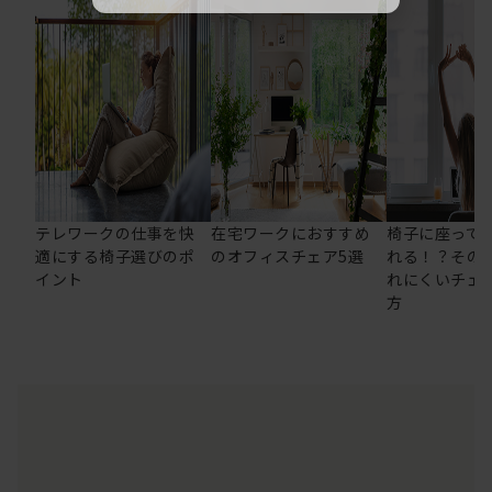
テレワークの仕事を快
在宅ワークにおすすめ
椅子に座って
適にする椅子選びのポ
のオフィスチェア5選
れる！？その
イント
れにくいチェ
方