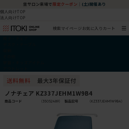
坐サロン来場で
限定クーポン
｜
(土)開催あり
個人向けTOP
法人向けTOP
検索
マイページ
お気に入り
カート
椅子・チェア
デスク・テーブル
収納
その他
学習・キッズアイテム
アウトレット
ノナチェア KZ337JEHM1W9B4
商品コード
（35052489）
製品記号
（KZ337JEHM1W9B4）