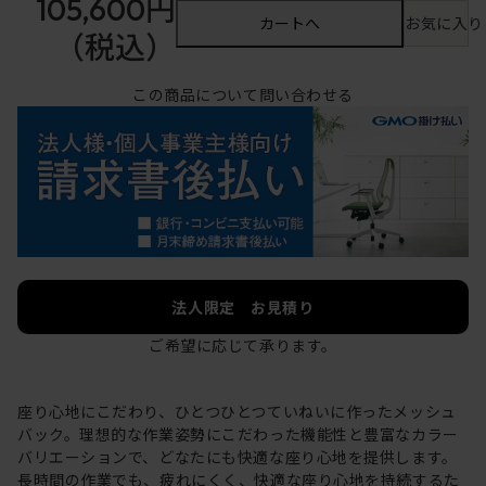
105,600円
カートへ
お気に入り
（税込）
この商品について問い合わせる
法人限定 お見積り
ご希望に応じて承ります。
座り心地にこだわり、ひとつひとつていねいに作ったメッシュ
バック。理想的な作業姿勢にこだわった機能性と豊富なカラー
バリエーションで、どなたにも快適な座り心地を提供します。
長時間の作業でも、疲れにくく、快適な座り心地を持続するた