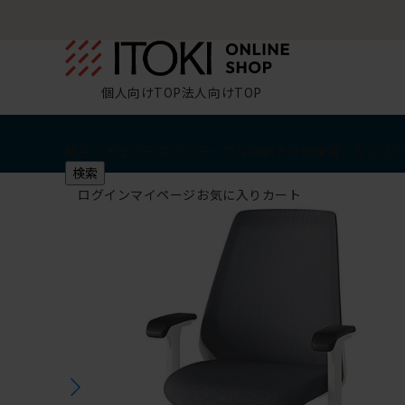
個人向けTOP
法人向けTOP
椅子・チェア
デスク・テーブル
収納
その他
学習・キッズ
検索
ログイン
マイページ
お気に入り
カート