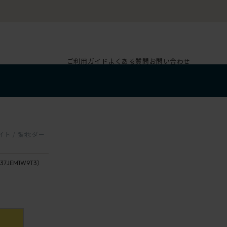
ご利用ガイド
よくある質問
お問い合わせ
ト / 張地:ダー
37JEM1W9T3）