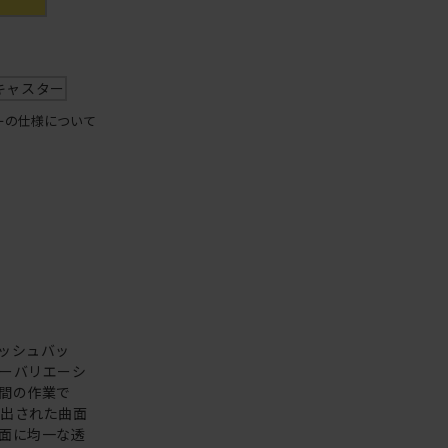
キャスター
ーの仕様について
ッシュバッ
ーバリエーシ
間の作業で
え出された曲面
面に均一な透