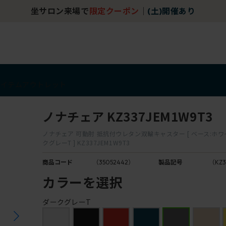
坐サロン来場で
限定クーポン
｜
(土)開催あり
アイテム
アウトレット
ノナチェア KZ337JEM1W9T3
ノナチェア 可動肘 抵抗付ウレタン双輪キャスター [ ベース:ホワイ
クグレーT ] KZ337JEM1W9T3
商品コード
（35052442）
製品記号
（KZ3
カラーを選択
ダークグレーT