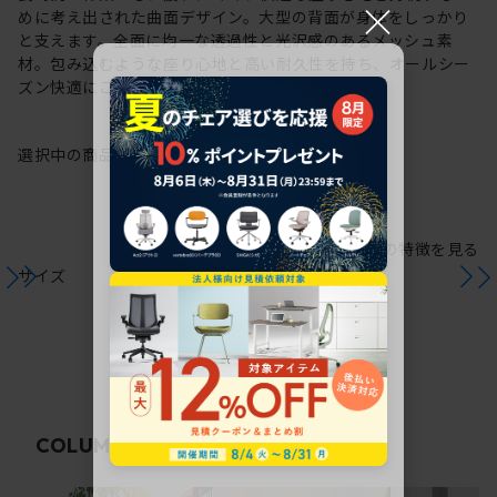
×
めに考え出された曲面デザイン。大型の背面が身体をしっかり
と支えます。全面に均一な透過性と光沢感のあるメッシュ素
材。包み込むような座り心地と高い耐久性を持ち、オールシー
ズン快適にご使用いただけます。
選択中の商品情報
保証
注意事項
シリーズの特徴を見る
サイズ
関連コラム
COLUMN