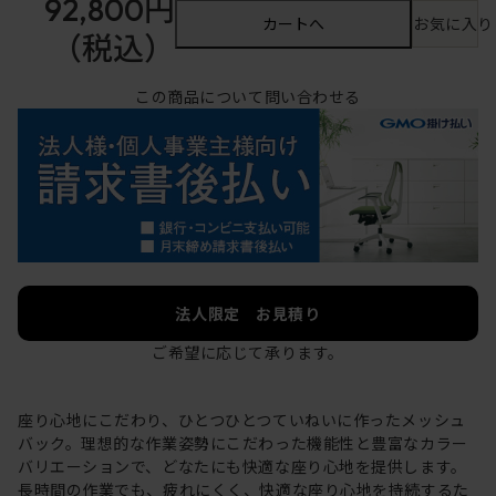
92,800円
カートへ
お気に入り
（税込）
この商品について問い合わせる
法人限定 お見積り
ご希望に応じて承ります。
座り心地にこだわり、ひとつひとつていねいに作ったメッシュ
バック。理想的な作業姿勢にこだわった機能性と豊富なカラー
バリエーションで、どなたにも快適な座り心地を提供します。
長時間の作業でも、疲れにくく、快適な座り心地を持続するた