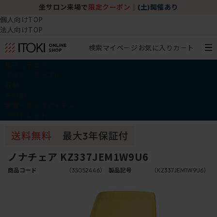
坐サロン来場で
限定クーポン
｜
(土)開催あり
個人向けTOP
法人向けTOP
検索
マイページ
お気に入り
カート
椅子・チェア
デスク・テーブル
収納
その他
学習・キッズアイテム
アウトレット
ノナチェア KZ337JEM1W9U6
商品コード
（35052446）
製品記号
（KZ337JEM1W9U6）