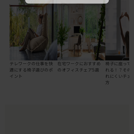
テレワークの仕事を快
在宅ワークにおすすめ
椅子に座って
適にする椅子選びのポ
のオフィスチェア5選
れる！？その
イント
れにくいチェ
方