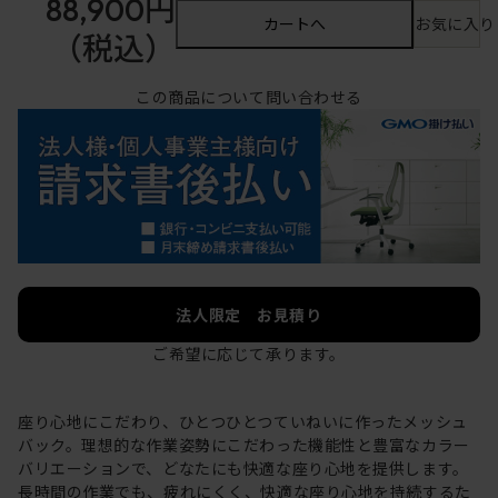
88,900円
カートへ
お気に入り
（税込）
この商品について問い合わせる
法人限定 お見積り
ご希望に応じて承ります。
座り心地にこだわり、ひとつひとつていねいに作ったメッシュ
バック。理想的な作業姿勢にこだわった機能性と豊富なカラー
バリエーションで、どなたにも快適な座り心地を提供します。
長時間の作業でも、疲れにくく、快適な座り心地を持続するた