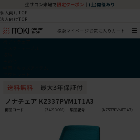
坐サロン来場で
限定クーポン
｜
(土)開催あり
個人向けTOP
法人向けTOP
検索
マイページ
お気に入り
カート
椅子・チェア
デスク・テーブル
収納
その他
学習・キッズアイテム
アウトレット
ノナチェア KZ337PVM1T1A3
商品コード
（34210018）
製品記号
（KZ337PVM1T1A3）