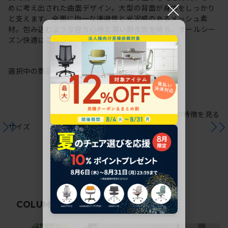
×
めに考え出された曲面デザイン。大型の背面が身体をしっかり
と支えます。全面に均一な透過性と光沢感のあるメッシュ素
材。包み込むような座り心地と高い耐久性を持ち、オールシー
ズン快適にご使用いただけます。
選択中の商品情報
保証
注意事項
シリーズの特徴を見る
サイズ
関連コラム
COLUMN