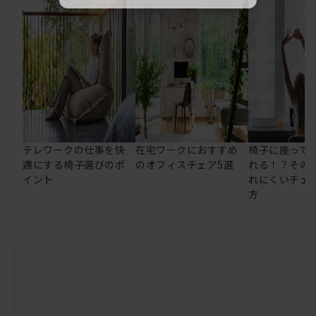
テレワークの仕事を快
在宅ワークにおすすめ
椅子に座って
適にする椅子選びのポ
のオフィスチェア5選
れる！？その
イント
れにくいチェ
方