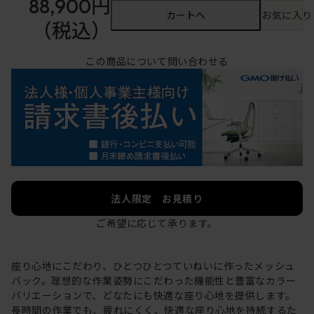
88,900円
カートへ
お気に入り
（税込）
この商品について問い合わせる
法人限定 お見積り
ご希望に応じて承ります。
座り心地にこだわり、ひとつひとつていねいに作ったメッシュ
バック。理想的な作業姿勢にこだわった機能性と豊富なカラー
バリエーションで、どなたにも快適な座り心地を提供します。
長時間の作業でも、疲れにくく、快適な座り心地を持続するた