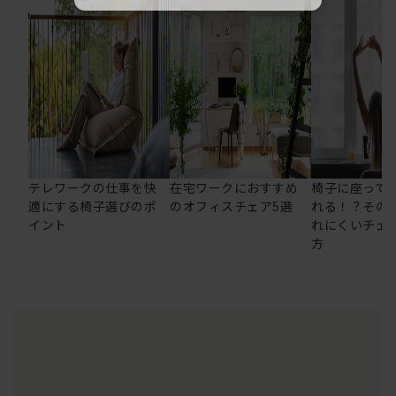
テレワークの仕事を快
在宅ワークにおすすめ
椅子に座って
適にする椅子選びのポ
のオフィスチェア5選
れる！？その
イント
れにくいチェ
方