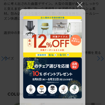
×
めに考え出された曲面デザイン。大型の背面が身体をしっかり
と支えます。全面に均一な透過性と光沢感のあるメッシュ素
材。包み込むような座り心地と高い耐久性を持ち、オールシー
ズン快適にご使用いただけます。
選択中の商品情報
保証
注意事項
シリーズの特徴を見る
サイズ
関連コラム
COLUMN