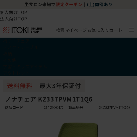
坐サロン来場で
限定クーポン
｜
(土)開催あり
個人向けTOP
法人向けTOP
検索
マイページ
お気に入り
カート
椅子・チェア
デスク・テーブル
収納
その他
学習・キッズアイテム
アウトレット
ノナチェア KZ337PVM1T1Q6
商品コード
（34210017）
製品記号
（KZ337PVM1T1Q6）