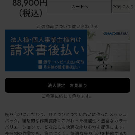
88,900円
カートへ
お気に入り
（税込）
この商品について問い合わせる
法人限定 お見積り
ご希望に応じて承ります。
座り心地にこだわり、ひとつひとつていねいに作ったメッシュ
バック。理想的な作業姿勢にこだわった機能性と豊富なカラー
バリエーションで、どなたにも快適な座り心地を提供します。
長時間の作業でも、疲れにくく、快適な座り心地を持続するた