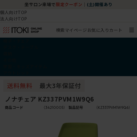
坐サロン来場で
限定クーポン
｜
(土)開催あり
個人向けTOP
法人向けTOP
検索
マイページ
お気に入り
カート
椅子・チェア
デスク・テーブル
収納
その他
学習・キッズアイテム
アウトレット
ノナチェア KZ337PVM1W9Q6
商品コード
（34210005）
製品記号
（KZ337PVM1W9Q6）