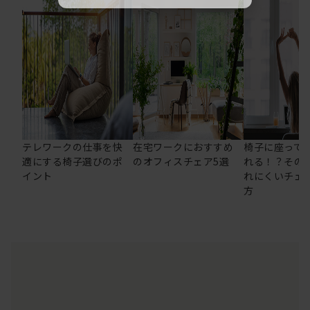
テレワークの仕事を快
在宅ワークにおすすめ
椅子に座って
適にする椅子選びのポ
のオフィスチェア5選
れる！？その
イント
れにくいチェ
方