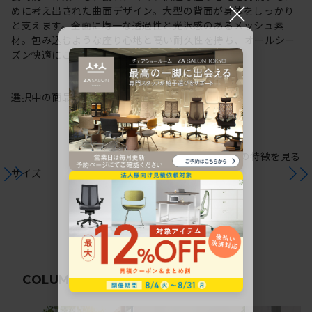
×
めに考え出された曲面デザイン。大型の背面が身体をしっかり
と支えます。全面に均一な透過性と光沢感のあるメッシュ素
材。包み込むような座り心地と高い耐久性を持ち、オールシー
ズン快適にご使用いただけます。
選択中の商品情報
保証
注意事項
シリーズの特徴を見る
サイズ
関連コラム
COLUMN