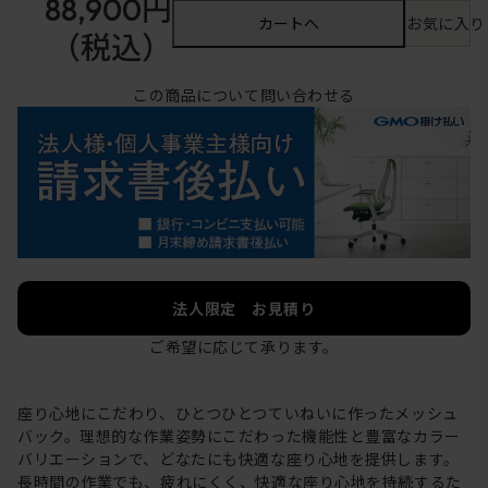
88,900円
カートへ
お気に入り
（税込）
この商品について問い合わせる
法人限定 お見積り
ご希望に応じて承ります。
座り心地にこだわり、ひとつひとつていねいに作ったメッシュ
バック。理想的な作業姿勢にこだわった機能性と豊富なカラー
バリエーションで、どなたにも快適な座り心地を提供します。
長時間の作業でも、疲れにくく、快適な座り心地を持続するた