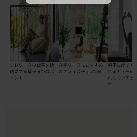
テレワークの仕事を快
在宅ワークにおすすめ
椅子に座って
適にする椅子選びのポ
のオフィスチェア5選
れる！？その
イント
れにくいチェ
方