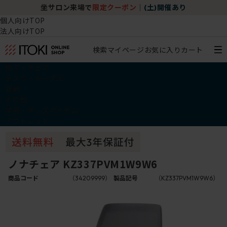
坐サロン来場で
限定クーポン
｜
(土)開催あり
個人向けTOP
法人向けTOP
検索
マイページ
お気に入り
カート
椅子・チェア
デスク・テーブル
収納
その他
学習・キッズアイテム
アウトレット
ノナチェア KZ337PVM1W9W6
商品コード
（34209999）
製品記号
（KZ337PVM1W9W6）