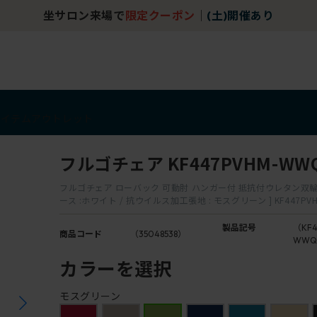
坐サロン来場で
限定クーポン
｜
(土)開催あり
アイテム
アウトレット
フルゴチェア KF447PVHM-WW
フルゴチェア ローバック 可動肘 ハンガー付 抵抗付ウレタン双輪
ース :ホワイト / 抗ウイルス加工張地 : モスグリーン ] KF447PV
製品記号
（KF4
商品コード
（35048538）
WWQ
カラーを選択
モスグリーン