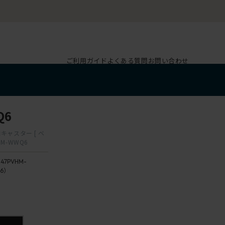
ご利用ガイド
よくある質問
お問い合わせ
Q6
キャスター [ ベ
HM-WWQ6
47PVHM-
6）