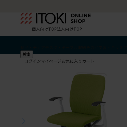
個人向けTOP
法人向けTOP
椅子・チェア
デスク・テーブル
収納
その他
学習・キッズ
検索
ログイン
マイページ
お気に入り
カート