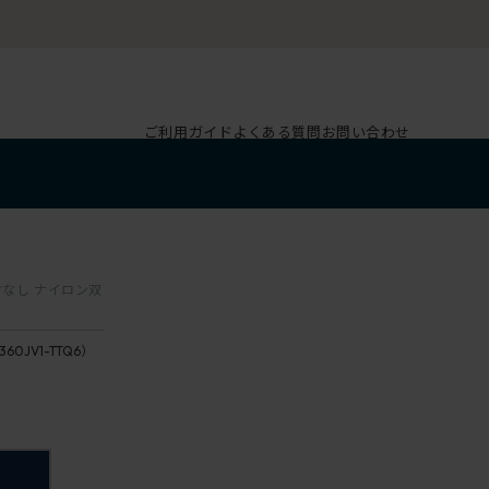
ご利用ガイド
よくある質問
お問い合わせ
/肘なし ナイロン双
360JV1-TTQ6）