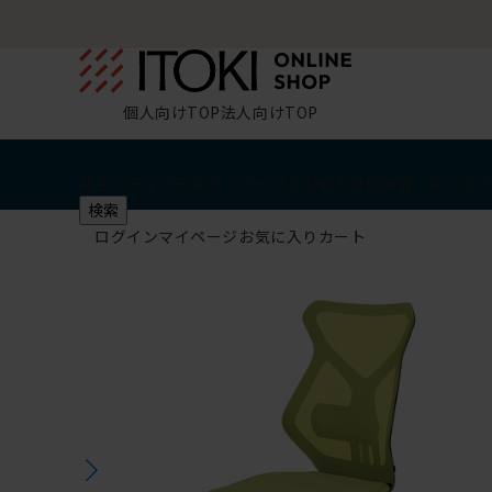
個人向けTOP
法人向けTOP
椅子・チェア
デスク・テーブル
収納
その他
学習・キッズ
検索
ログイン
マイページ
お気に入り
カート