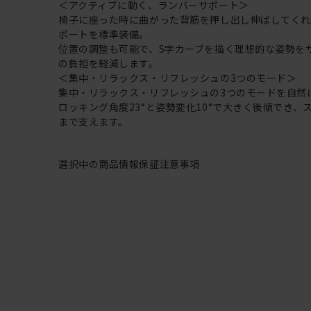
＜アクティブに動く、ランバーサポート＞
椅子に座った時に曲がった背筋を押し出し伸ばしてく
ポートを標準装備。
位置の調整も可能で、S字カーブを描く理想的な姿勢を
の負担を軽減します。
＜集中・リラックス・リフレッシュの3つのモード＞
集中・リラックス・リフレッシュの3つのモードを自然
ロッキング角度23°と姿勢変化10°で大きく後傾でき、
まで支えます。
選択中の商品情報
保証
注意事項