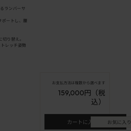
れるランバーサ
サポートし、腰
に切り替え。
ストレッチ姿勢
お支払方法は複数から選べます
159,000円
（税
込）
カートに入れる
お気に入