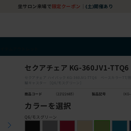
坐サロン来場で
限定クーポン
｜
(土)開催あり
アイテム
アウトレット
セクアチェア KG-360JV1-TTQ6
セクアチェア ハイバック KG-360JV1-TTQ6 ベースカラーTT
輪キャスター ［Q6/モスグリーン］
商品コード
（22122683）
製品記号
（KG-
カラーを選択
Q6/モスグリーン