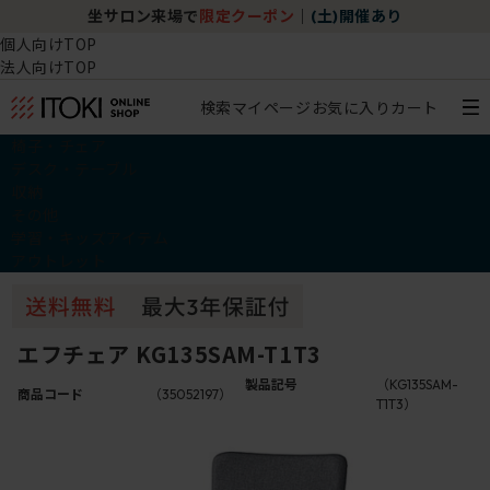
坐サロン来場で
限定クーポン
｜
(土)開催あり
個人向けTOP
法人向けTOP
検索
マイページ
お気に入り
カート
椅子・チェア
デスク・テーブル
収納
その他
学習・キッズアイテム
アウトレット
エフチェア KG135SAM-T1T3
製品記号
（KG135SAM-
商品コード
（35052197）
T1T3）