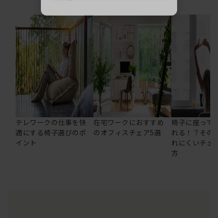
テレワークの仕事を快
在宅ワークにおすすめ
椅子に座って
適にする椅子選びのポ
のオフィスチェア5選
れる！？その
イント
れにくいチェ
方