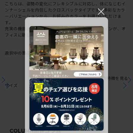
こちらは、姿勢の変化にフレキシブルに対応し、体になじむイ
×
ンナーシェルを内包したクロスバックタイプです。多彩なカラ
ーバリエーションから、お好みのカラーをお選びいただけま
す。
充実の機能と一体となった透明感のある美しいデザインが、オ
フィスに新しい風を運びます。
選択中の商品情報
保証
注意事項
シリーズの特徴を見る
サイズ
関連コラム
COLUMN