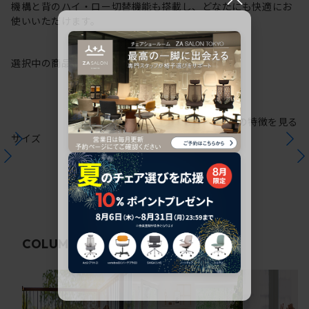
機構と背のハイ・ロー切替機能も搭載し、どなたにも快適にお
使いいただけます。
選択中の商品情報
保証
注意事項
シリーズの特徴を見る
サイズ
関連コラム
COLUMN