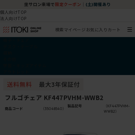
坐サロン来場で
限定クーポン
｜
(土)開催あり
個人向けTOP
法人向けTOP
検索
マイページ
お気に入り
カート
椅子・チェア
デスク・テーブル
収納
その他
学習・キッズアイテム
アウトレット
フルゴチェア KF447PVHM-WWB2
製品記号
（KF447PVHM-
商品コード
（35048540）
WWB2）