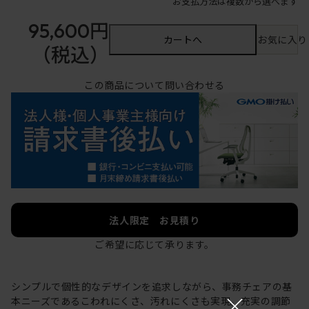
お支払方法は複数から選べます
95,600円
カートへ
お気に入り
（税込）
この商品について問い合わせる
法人限定 お見積り
ご希望に応じて承ります。
シンプルで個性的なデザインを追求しながら、事務チェアの基
×
本ニーズであるこわれにくさ、汚れにくさも実現。充実の調節