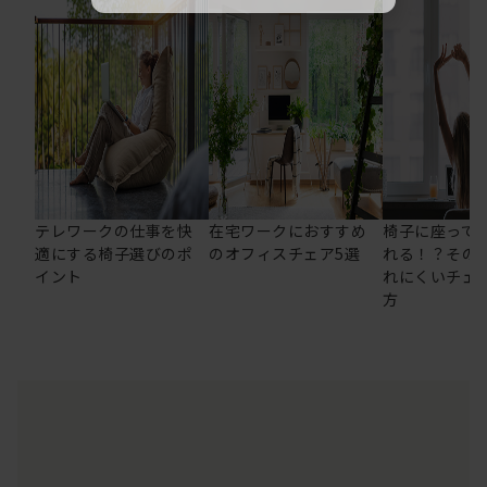
テレワークの仕事を快
在宅ワークにおすすめ
椅子に座って
適にする椅子選びのポ
のオフィスチェア5選
れる！？その
イント
れにくいチェ
方