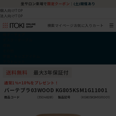
坐サロン来場で
限定クーポン
｜
(土)開催あり
個人向けTOP
法人向けTOP
検索
マイページ
お気に入り
カート
椅子・チェア
デスク・テーブル
収納
その他
学習・キッズアイテム
アウトレット
通常1％+10%をプレゼント！
バーテブラ03WOOD KG805KSM1G11001
商品コード
（35048281）
製品記号
（KG805KSM1G11001）