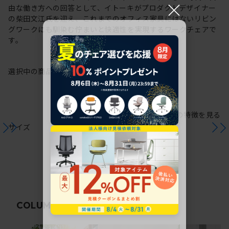
×
由な働き方への回答として、イトーキがプロダクトデザイナー
の柴田文江氏を迎え、これまでのオフィス家具にはないリビン
グワークにも馴染む佇まいと快適性を実現するワークチェアで
す。
選択中の商品情報
保証
注意事項
シリーズの特徴を見る
サイズ
関連コラム
COLUMN