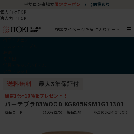
坐サロン来場で
限定クーポン
｜
(土)開催あり
個人向けTOP
法人向けTOP
検索
マイページ
お気に入り
カート
椅子・チェア
デスク・テーブル
収納
その他
学習・キッズアイテム
アウトレット
通常1％+10%をプレゼント！
バーテブラ03WOOD KG805KSM1G11301
商品コード
（35048275）
製品記号
（KG805KSM1G11301）