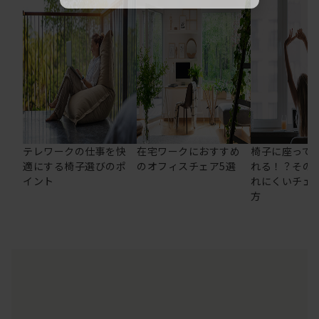
テレワークの仕事を快
在宅ワークにおすすめ
椅子に座って
適にする椅子選びのポ
のオフィスチェア5選
れる！？その
イント
れにくいチェ
方