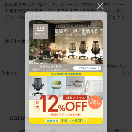
×
由な働き方への回答として、イトーキがプロダクトデザイナー
の柴田文江氏を迎え、これまでのオフィス家具にはないリビン
グワークにも馴染む佇まいと快適性を実現するワークチェアで
す。
選択中の商品情報
保証
注意事項
シリーズの特徴を見る
サイズ
関連コラム
COLUMN