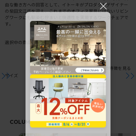
×
由な働き方への回答として、イトーキがプロダクトデザイナー
の柴田文江氏を迎え、これまでのオフィス家具にはないリビン
グワークにも馴染む佇まいと快適性を実現するワークチェアで
す。
選択中の商品情報
保証
注意事項
シリーズの特徴を見る
サイズ
関連コラム
COLUMN