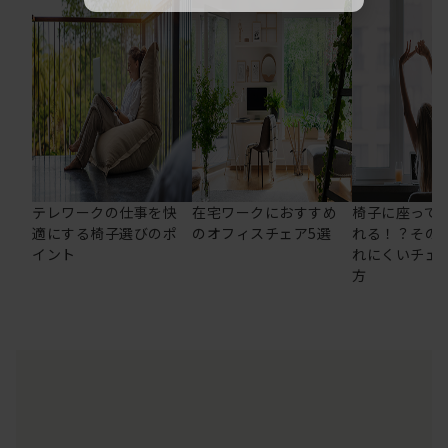
テレワークの仕事を快
在宅ワークにおすすめ
椅子に座って
適にする椅子選びのポ
のオフィスチェア5選
れる！？その
イント
れにくいチェ
方