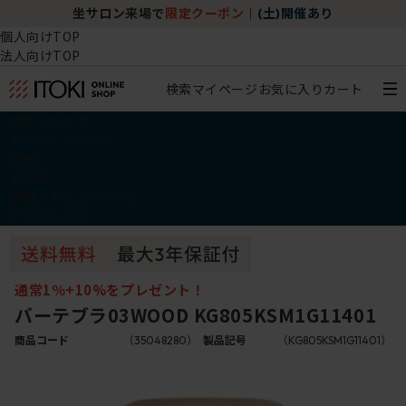
坐サロン来場で
限定クーポン
｜
(土)開催あり
個人向けTOP
法人向けTOP
検索
マイページ
お気に入り
カート
椅子・チェア
デスク・テーブル
収納
その他
学習・キッズアイテム
アウトレット
通常1％+10%をプレゼント！
バーテブラ03WOOD KG805KSM1G11401
商品コード
（35048280）
製品記号
（KG805KSM1G11401）