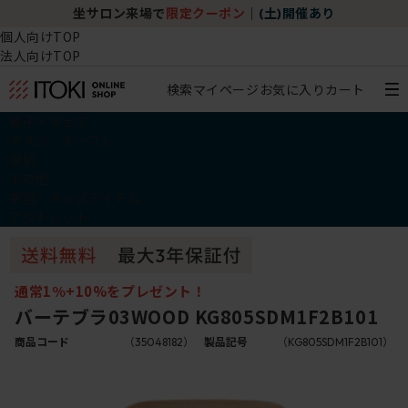
坐サロン来場で
限定クーポン
｜
(土)開催あり
個人向けTOP
法人向けTOP
検索
マイページ
お気に入り
カート
椅子・チェア
デスク・テーブル
収納
その他
学習・キッズアイテム
アウトレット
通常1％+10%をプレゼント！
バーテブラ03WOOD KG805SDM1F2B101
商品コード
（35048182）
製品記号
（KG805SDM1F2B101）