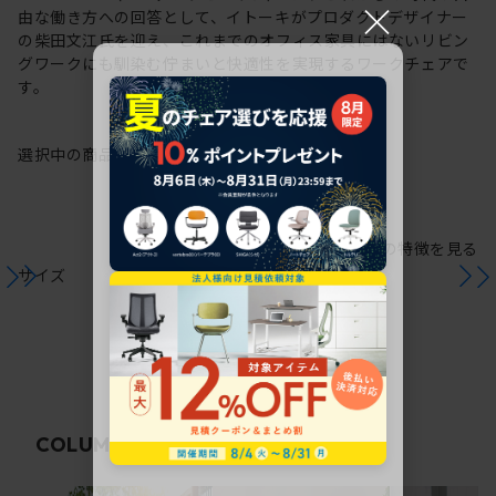
×
由な働き方への回答として、イトーキがプロダクトデザイナー
の柴田文江氏を迎え、これまでのオフィス家具にはないリビン
グワークにも馴染む佇まいと快適性を実現するワークチェアで
す。
選択中の商品情報
保証
注意事項
シリーズの特徴を見る
サイズ
関連コラム
COLUMN