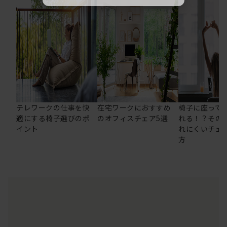
テレワークの仕事を快
在宅ワークにおすすめ
椅子に座って
適にする椅子選びのポ
のオフィスチェア5選
れる！？その
イント
れにくいチェ
方