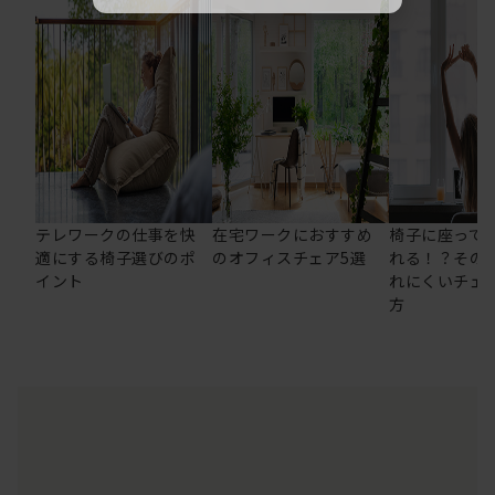
テレワークの仕事を快
在宅ワークにおすすめ
椅子に座って
適にする椅子選びのポ
のオフィスチェア5選
れる！？その
イント
れにくいチェ
方