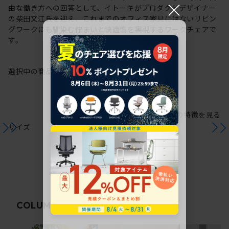
×
由な働き方への回答として、イトーキがプロダクトデザイナー
の柴田文江氏を迎え、これまでのオフィス家具にはないリビン
グワークにも馴染む佇まいと快適性を実現するワークチェアで
す。
選択中の商品情報
保証
注意事項
シリーズの特徴を見る
サイズ
関連コラム
COLUMN