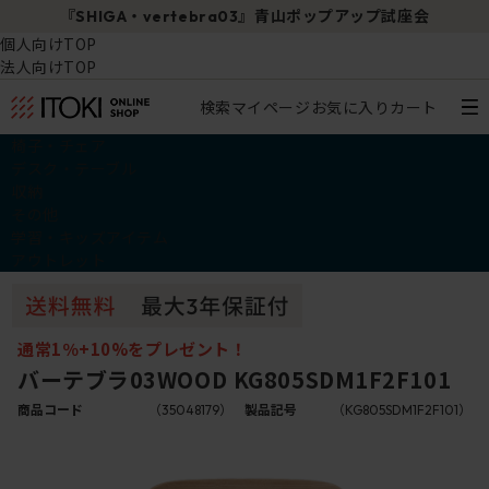
『SHIGA・vertebra03』青山ポップアップ試座会
個人向けTOP
法人向けTOP
検索
マイページ
お気に入り
カート
椅子・チェア
デスク・テーブル
収納
その他
学習・キッズアイテム
アウトレット
通常1％+10%をプレゼント！
バーテブラ03WOOD KG805SDM1F2F101
商品コード
（35048179）
製品記号
（KG805SDM1F2F101）