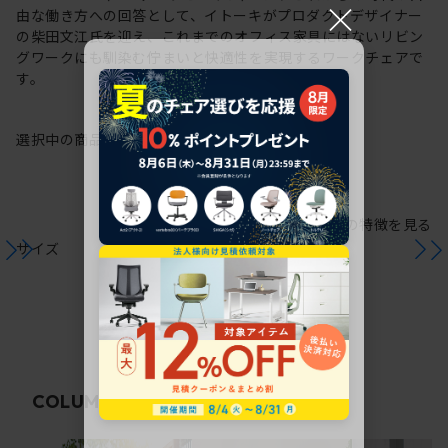
×
由な働き方への回答として、イトーキがプロダクトデザイナー
の柴田文江氏を迎え、これまでのオフィス家具にはないリビン
グワークにも馴染む佇まいと快適性を実現するワークチェアで
す。
選択中の商品情報
保証
注意事項
シリーズの特徴を見る
サイズ
関連コラム
COLUMN