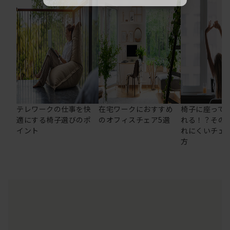
テレワークの仕事を快
在宅ワークにおすすめ
椅子に座って
適にする椅子選びのポ
のオフィスチェア5選
れる！？その
イント
れにくいチェ
方