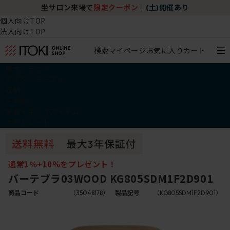
坐サロン来場で
限定クーポン
｜
(土)開催あり
個人向けTOP
法人向けTOP
検索
マイページ
お気に入り
カート
椅子・チェア
デスク・テーブル
収納
その他
学習・キッズアイテム
アウトレット
通常1％+10%をプレゼント！
バーテブラ03WOOD KG805SDM1F2D901
商品コード
（35048178）
製品記号
（KG805SDM1F2D901）