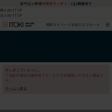
坐サロン来場で
限定クーポン
｜
(土)開催あり
個人向けTOP
法人向けTOP
検索
マイページ
お気に入り
カート
椅子・チェア
デスク・テーブル
収納
その他
学習・キッズアイテム
アウトレット
申し訳ございません。
ご指定の商品は販売終了か、ただ今お取扱いできない商品で
す。
ホームへ戻る