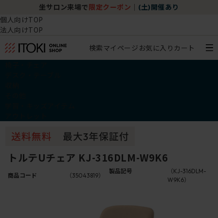
坐サロン来場で
限定クーポン
｜
(土)開催あり
個人向けTOP
法人向けTOP
検索
マイページ
お気に入り
カート
椅子・チェア
デスク・テーブル
収納
その他
学習・キッズアイテム
アウトレット
トルテUチェア KJ-316DLM-W9K6
製品記号
（KJ-316DLM-
商品コード
（35043819）
W9K6）