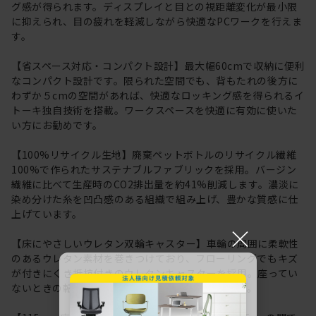
グ感が得られます。ディスプレイと目との視距離変化が最小限
に抑えられ、目の疲れを軽減しながら快適なPCワークを行えま
す。
【省スペース対応・コンパクト設計】最大幅60cmで収納に便利
なコンパクト設計です。限られた空間でも、背もたれの後方に
わずか５cmの空間があれば、快適なロッキング感を得られるイ
トーキ独自技術を搭載。ワークスペースを快適に有効に使いた
い方にお勧めです。
【100%リサイクル生地】廃棄ペットボトルのリサイクル繊維
100%で作られたサステナブルファブリックを採用。バージン
繊維に比べて生産時のCO2排出量を約41%削減します。濃淡に
染め分けた糸を凹凸感のある組織で組み上げ、豊かな質感に仕
上げています。
×
【床にやさしいウレタン双輪キャスター】車輪の周囲に柔軟性
のあるウレタン素材を巻きつけており、フローリングでもキズ
が付きにくき抵抗付きのウレタンキャスターを採用。座ってい
ないときの転がりを防ぐ安全機能も採用しています。