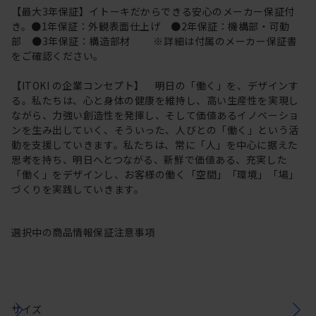
【最大3年保証】イトーキだからできる安心のメーカー保証付
き。●1年保証：外観表面仕上げ ●2年保証：機構部・可動
部 ●3年保証：構造部材 ※詳細は付属のメーカー保証書
をご確認ください。
【ITOKI の企業コンセプト】 明日の「働く」を、デザインす
る。私たちは、心と身体の健康を維持し、高い生産性を実現し
ながら、力強い創造性を発揮し、そして価値あるイノベーショ
ンを生み出していく、そういった、人びとの「働く」という活
動を支援していきます。私たちは、常に「人」を中心に据えた
思考を持ち、明日へとつながる、新鮮で価値ある、充実した
「働く」をデザインし、お客様の働く「空間」「環境」「場」
づくりを実践していきます。
選択中の商品情報
保証
注意事項
サイズ