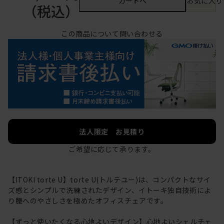
カートへ
お気に入り
（税込）
この商品について問い合わせる
法人限定 お見積り
ご希望に応じて承ります。
【ITOKI torte U】torte U(トルテユー)は、コンパクトなサイ
ズ感とシンプルで洗練されたデザイン、イトーキ独自技術によ
り腰へのやさしさを極めたオフィスチェアです。
【ずっと使いたくなる心地よいデザイン】心地よいシェルチェ