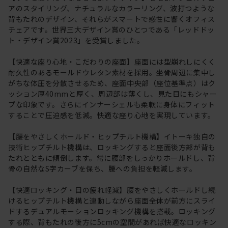
アのスタイリング、ナチュラルなカラーリング、波打つような
背もたれのデザイン、それらがスマートで感性に響くオフィス
チェアです。世界三大デザイン賞のひとつである「レッドドッ
ト・デザイン賞2023」を受賞しました。
【快適な座り心地・こだわりの座面】座面には型崩れしにくく
耐久性のあるモールドウレタン素材を採用。坐骨周辺に集中し
がちな体圧を分散させるため、座面中央部（座位基準点）はク
ッション厚40mmと厚く、周辺部は薄くし、見た目にもシャー
プな印象です。さらにインナーシェルも柔軟に身体にフィット
することで圧迫感を低減。快適な座り心地を実現しています。
【腰をやさしくホールド・ヒップチルト機構】イトーキ独自の
技術ヒップチルト機構は、ロッキングすると座面後方部が背も
たれとともに傾倒します。常に腰部をしっかりホールドし、背
骨の自然なS字カーブを保ち、腰への負担を軽減します。
【快適ロッキング・目の疲れ軽減】腰をやさしくホールドし続
けるヒップチルト機構と連動しながら座面全体が前方にスライ
ドするデュアルモーションロッキング機構を搭載。ロッキング
する際、背もたれの後方に5cmの空間があれば快適なロッキン