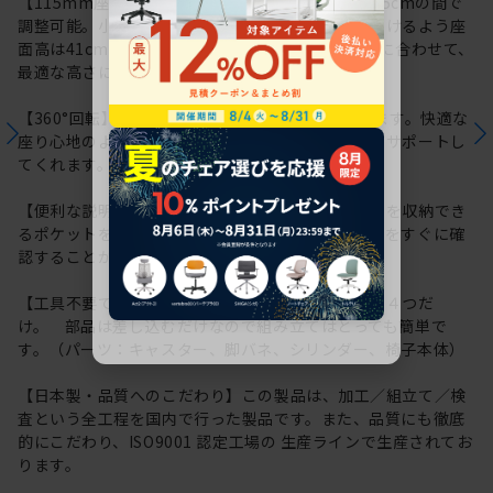
【115mm座面上下昇降】座面高は約41.0cm～52.5cmの間で
調整可能。小柄な体格の方でも快適にお座りいただけるよう座
面高は41cmから調整可能です。利用シーンや体格に合わせて、
最適な高さに調整いただけます。
【360°回転】座ったままくるっと向きを変えられます。快適な
座り心地のよさで長時間のデスクワークもしっかりサポートし
てくれます。
【便利な説明書収納ポケット】座面裏に取扱説明書を収納でき
るポケットを用意しています。操作方法や各種情報をすぐに確
認することができるので便利です。
【工具不要でかんたん組み立て】パーツはたったの４つだ
け。 部品は差し込むだけなので組み立てはとっても簡単で
す。（パーツ：キャスター、脚バネ、シリンダー、椅子本体）
【日本製・品質へのこだわり】この製品は、加工／組立て／検
査という全工程を国内で行った製品です。また、品質にも徹底
的にこだわり、ISO9001 認定工場の 生産ラインで生産されてお
ります。