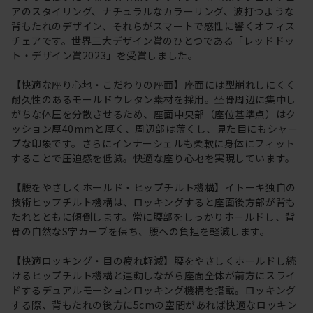
アのスタイリング、ナチュラルなカラーリング、波打つような
背もたれのデザイン、それらがスマートで感性に響くオフィス
チェアです。世界三大デザイン賞のひとつである「レッドドッ
ト・デザイン賞2023」を受賞しました。
【快適な座り心地・こだわりの座面】座面には型崩れしにくく
耐久性のあるモールドウレタン素材を採用。坐骨周辺に集中し
がちな体圧を分散させるため、座面中央部（座位基準点）はク
ッション厚40mmと厚く、周辺部は薄くし、見た目にもシャー
プな印象です。さらにインナーシェルも柔軟に身体にフィット
することで圧迫感を低減。快適な座り心地を実現しています。
【腰をやさしくホールド・ヒップチルト機構】イトーキ独自の
技術ヒップチルト機構は、ロッキングすると座面後方部が背も
たれとともに傾倒します。常に腰部をしっかりホールドし、背
骨の自然なS字カーブを保ち、腰への負担を軽減します。
【快適ロッキング・目の疲れ軽減】腰をやさしくホールドし続
けるヒップチルト機構と連動しながら座面全体が前方にスライ
ドするデュアルモーションロッキング機構を搭載。ロッキング
する際、背もたれの後方に5cmの空間があれば快適なロッキン