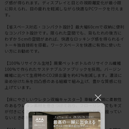
グ感が得られます。ディスプレイと目との視距離変化が最小限
に抑えられ、目の疲れを軽減しながら快適なPCワークを行えま
す。
【省スペース対応・コンパクト設計】最大幅60cmで収納に便利
なコンパクト設計です。限られた空間でも、背もたれの後方に
わずか５cmの空間があれば、快適なロッキング感を得られるイ
トーキ独自技術を搭載。ワークスペースを快適に有効に使いた
い方にお勧めです。
【100%リサイクル生地】廃棄ペットボトルのリサイクル繊維
100%で作られたサステナブルファブリックを採用。バージン
繊維に比べて生産時のCO2排出量を約41%削減します。濃淡に
染め分けた糸を凹凸感のある組織で組み上げ、豊かな質感に仕
上げています。
×
【床にやさしいウレタン双輪キャスター】車輪の周囲に柔軟性
のあるウレタン素材を巻きつけており、フローリングでもキズ
が付きにくき抵抗付きのウレタンキャスターを採用。座ってい
ないときの転がりを防ぐ安全機能も採用しています。