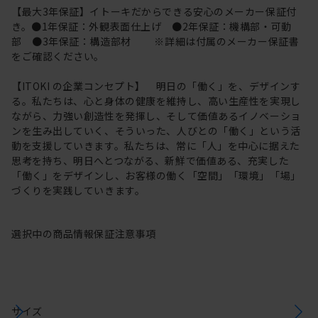
【最大3年保証】イトーキだからできる安心のメーカー保証付
き。●1年保証：外観表面仕上げ ●2年保証：機構部・可動
部 ●3年保証：構造部材 ※詳細は付属のメーカー保証書
をご確認ください。
【ITOKI の企業コンセプト】 明日の「働く」を、デザインす
る。私たちは、心と身体の健康を維持し、高い生産性を実現し
ながら、力強い創造性を発揮し、そして価値あるイノベーショ
ンを生み出していく、そういった、人びとの「働く」という活
動を支援していきます。私たちは、常に「人」を中心に据えた
思考を持ち、明日へとつながる、新鮮で価値ある、充実した
「働く」をデザインし、お客様の働く「空間」「環境」「場」
づくりを実践していきます。
選択中の商品情報
保証
注意事項
サイズ