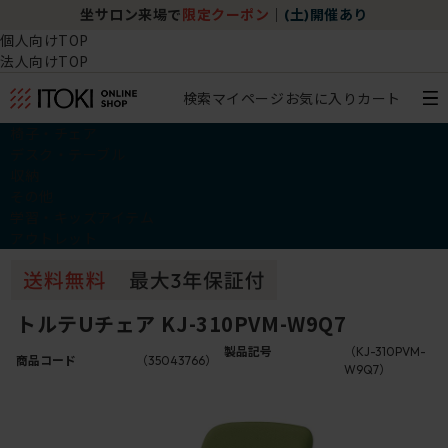
坐サロン来場で
限定クーポン
｜
(土)開催あり
個人向けTOP
法人向けTOP
検索
マイページ
お気に入り
カート
椅子・チェア
デスク・テーブル
収納
その他
学習・キッズアイテム
アウトレット
トルテUチェア KJ-310PVM-W9Q7
製品記号
（KJ-310PVM-
商品コード
（35043766）
W9Q7）