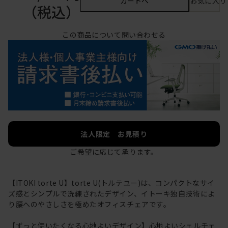
カートへ
お気に入り
（税込）
この商品について問い合わせる
法人限定 お見積り
ご希望に応じて承ります。
【ITOKI torte U】torte U(トルテユー)は、コンパクトなサイ
ズ感とシンプルで洗練されたデザイン、イトーキ独自技術によ
り腰へのやさしさを極めたオフィスチェアです。
【ずっと使いたくなる心地よいデザイン】心地よいシェルチェ