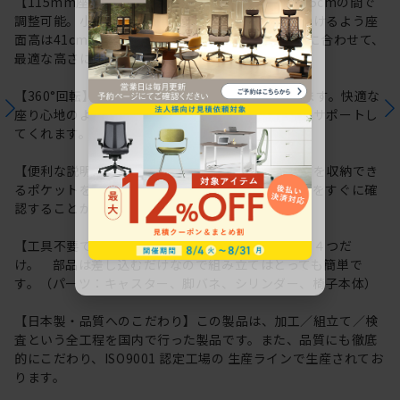
【115mm座面上下昇降】座面高は約41.0cm～52.5cmの間で
調整可能。小柄な体格の方でも快適にお座りいただけるよう座
面高は41cmから調整可能です。利用シーンや体格に合わせて、
最適な高さに調整いただけます。
【360°回転】座ったままくるっと向きを変えられます。快適な
座り心地のよさで長時間のデスクワークもしっかりサポートし
てくれます。
【便利な説明書収納ポケット】座面裏に取扱説明書を収納でき
るポケットを用意しています。操作方法や各種情報をすぐに確
認することができるので便利です。
【工具不要でかんたん組み立て】パーツはたったの４つだ
け。 部品は差し込むだけなので組み立てはとっても簡単で
す。（パーツ：キャスター、脚バネ、シリンダー、椅子本体）
【日本製・品質へのこだわり】この製品は、加工／組立て／検
査という全工程を国内で行った製品です。また、品質にも徹底
的にこだわり、ISO9001 認定工場の 生産ラインで生産されてお
ります。