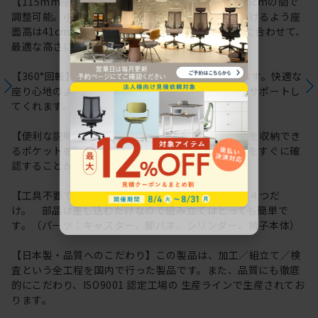
【115mm座面上下昇降】座面高は約41.0cm～52.5cmの間で
調整可能。小柄な体格の方でも快適にお座りいただけるよう座
面高は41cmから調整可能です。利用シーンや体格に合わせて、
最適な高さに調整いただけます。
【360°回転】座ったままくるっと向きを変えられます。快適な
座り心地のよさで長時間のデスクワークもしっかりサポートし
てくれます。
【便利な説明書収納ポケット】座面裏に取扱説明書を収納でき
るポケットを用意しています。操作方法や各種情報をすぐに確
認することができるので便利です。
【工具不要でかんたん組み立て】パーツはたったの４つだ
け。 部品は差し込むだけなので組み立てはとっても簡単で
す。（パーツ：キャスター、脚バネ、シリンダー、椅子本体）
【日本製・品質へのこだわり】この製品は、加工／組立て／検
査という全工程を国内で行った製品です。また、品質にも徹底
的にこだわり、ISO9001 認定工場の 生産ラインで生産されてお
ります。