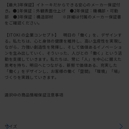
【最大3年保証】イトーキだからできる安心のメーカー保証付
き。●1年保証：外観表面仕上げ ●2年保証：機構部・可動
部 ●3年保証：構造部材 ※詳細は付属のメーカー保証書
をご確認ください。
【ITOKI の企業コンセプト】 明日の「働く」を、デザインす
る。私たちは、心と身体の健康を維持し、高い生産性を実現し
ながら、力強い創造性を発揮し、そして価値あるイノベーショ
ンを生み出していく、そういった、人びとの「働く」という活
動を支援していきます。私たちは、常に「人」を中心に据えた
思考を持ち、明日へとつながる、新鮮で価値ある、充実した
「働く」をデザインし、お客様の働く「空間」「環境」「場」
づくりを実践していきます。
選択中の商品情報
保証
注意事項
サイズ