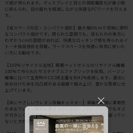
グ感が得られます。ディスプレイと目との視距離変化が最小限
に抑えられ、目の疲れを軽減しながら快適なPCワークを行えま
す。
【省スペース対応・コンパクト設計】最大幅60cmで収納に便利
なコンパクト設計です。限られた空間でも、背もたれの後方に
わずか５cmの空間があれば、快適なロッキング感を得られるイ
トーキ独自技術を搭載。ワークスペースを快適に有効に使いた
い方にお勧めです。
【100%リサイクル生地】廃棄ペットボトルのリサイクル繊維
100%で作られたサステナブルファブリックを採用。バージン
繊維に比べて生産時のCO2排出量を約41%削減します。濃淡に
染め分けた糸を凹凸感のある組織で組み上げ、豊かな質感に仕
上げています。
×
【床にやさしいウレタン双輪キャスター】車輪の周囲に柔軟性
のあるウレタン素材を巻きつけており、フローリングでもキズ
が付きにくき抵抗付きのウレタンキャスターを採用。座ってい
ないときの転がりを防ぐ安全機能も採用しています。