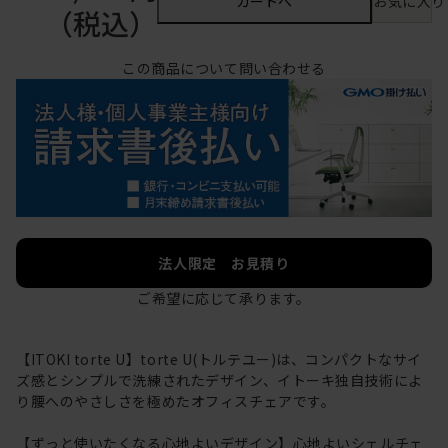
カートへ
お気に入り
（税込）
この商品について問い合わせる
法人限定 お見積り
ご希望に応じて承ります。
【ITOKI torte U】torte U(トルテユー)は、コンパクトなサイ
ズ感とシンプルで洗練されたデザイン、イトーキ独自技術によ
り腰へのやさしさを極めたオフィスチェアです。
【ずっと使いたくなる心地よいデザイン】心地よいシェルチェ