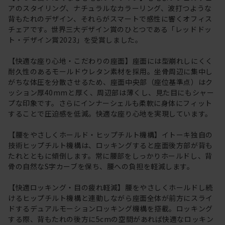
アのスタイリング、ナチュラルなカラーリング、波打つような
背もたれのデザイン、それらがスマートで感性に響くオフィス
チェアです。世界三大デザイン賞のひとつである「レッドドッ
ト・デザイン賞2023」を受賞しました。
【快適な座り心地・こだわりの座面】座面には型崩れしにくく
耐久性のあるモールドウレタン素材を採用。坐骨周辺に集中し
がちな体圧を分散させるため、座面中央部（座位基準点）はク
ッション厚40mmと厚く、周辺部は薄くし、見た目にもシャー
プな印象です。さらにインナーシェルも柔軟に身体にフィット
することで圧迫感を低減。快適な座り心地を実現しています。
【腰をやさしくホールド・ヒップチルト機構】イトーキ独自の
技術ヒップチルト機構は、ロッキングすると座面後方部が背も
たれとともに傾倒します。常に腰部をしっかりホールドし、背
骨の自然なS字カーブを保ち、腰への負担を軽減します。
【快適ロッキング・目の疲れ軽減】腰をやさしくホールドし続
けるヒップチルト機構と連動しながら座面全体が前方にスライ
ドするデュアルモーションロッキング機構を搭載。ロッキング
する際、背もたれの後方に5cmの空間があれば快適なロッキン