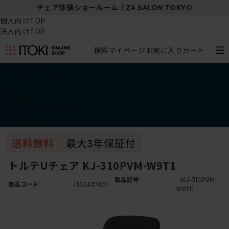
チェア体験ショールーム｜ZA SALON TOKYO
個人向けTOP
法人向けTOP
検索
マイページ
お気に入り
カート
椅子・チェア
デスク・テーブル
収納
その他
学習・キッズアイテム
アウトレット
トルテUチェア KJ-310PVM-W9T1
製品記号
（KJ-310PVM-
商品コード
（35043760）
W9T1）