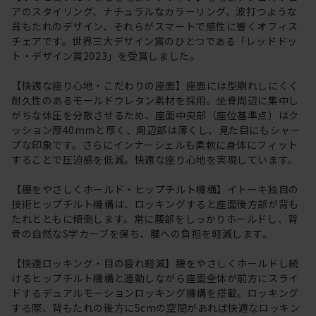
アのスタイリング、ナチュラルなカラーリング、波打つような
背もたれのデザイン、それらがスマートで感性に響くオフィス
チェアです。世界三大デザイン賞のひとつである「レッドドッ
ト・デザイン賞2023」を受賞しました。
【快適な座り心地・こだわりの座面】座面には型崩れしにくく
耐久性のあるモールドウレタン素材を採用。坐骨周辺に集中し
がちな体圧を分散させるため、座面中央部（座位基準点）はク
ッション厚40mmと厚く、周辺部は薄くし、見た目にもシャー
プな印象です。さらにインナーシェルも柔軟に身体にフィット
することで圧迫感を低減。快適な座り心地を実現しています。
【腰をやさしくホールド・ヒップチルト機構】イトーキ独自の
技術ヒップチルト機構は、ロッキングすると座面後方部が背も
たれとともに傾倒します。常に腰部をしっかりホールドし、背
骨の自然なS字カーブを保ち、腰への負担を軽減します。
【快適ロッキング・目の疲れ軽減】腰をやさしくホールドし続
けるヒップチルト機構と連動しながら座面全体が前方にスライ
ドするデュアルモーションロッキング機構を搭載。ロッキング
する際、背もたれの後方に5cmの空間があれば快適なロッキン