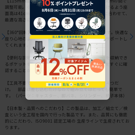
【115mm座面上下昇降】座面高は約41.0cm～52.5cmの間で
調整可能。小柄な体格の方でも快適にお座りいただけるよう座
面高は41cmから調整可能です。利用シーンや体格に合わせて、
最適な高さに調整いただけます。
【360°回転】座ったままくるっと向きを変えられます。快適な
座り心地のよさで長時間のデスクワークもしっかりサポートし
てくれます。
【便利な説明書収納ポケット】座面裏に取扱説明書を収納でき
るポケットを用意しています。操作方法や各種情報をすぐに確
認することができるので便利です。
【工具不要でかんたん組み立て】パーツはたったの４つだ
け。 部品は差し込むだけなので組み立てはとっても簡単で
す。（パーツ：キャスター、脚バネ、シリンダー、椅子本体）
【日本製・品質へのこだわり】この製品は、加工／組立て／検
査という全工程を国内で行った製品です。また、品質にも徹底
的にこだわり、ISO9001 認定工場の 生産ラインで生産されてお
ります。