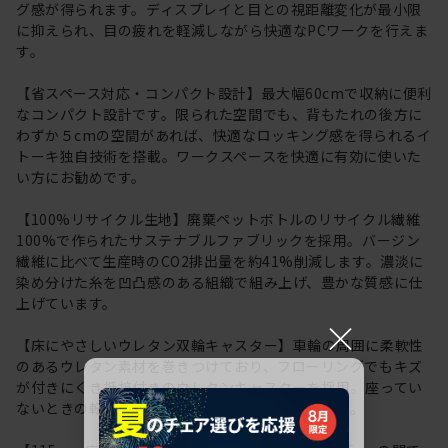
グ感が得られます。ディスプレイと目との視距離変化が最小限
に抑えられ、目の疲れを軽減しながら快適なPCワークを行えま
す。
【省スペース対応・コンパクト設計】最大幅60cmで収納に便利
なコンパクト設計です。限られた空間でも、背もたれの後方に
わずか５cmの空間があれば、快適なロッキング感を得られるイ
トーキ独自技術を搭載。ワークスペースを快適に有効に使いた
い方にお勧めです。
【100%リサイクル生地】廃棄ペットボトルのリサイクル繊維
100%で作られたサステナブルファブリックを採用。バージン
繊維に比べて生産時のCO2排出量を約41%削減します。濃淡に
染め分けた糸を凹凸感のある組織で組み上げ、豊かな質感に仕
上げています。
×
【床にやさしいウレタン双輪キャスター】車輪の周囲に柔軟性
のあるウレタン素材を巻きつけており、フローリングでもキズ
が付きにくき抵抗付きのウレタンキャスターを採用。座ってい
ないときの転がりを防ぐ安全機能も採用しています。