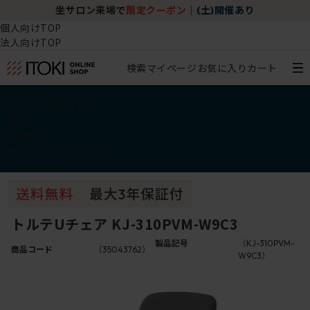
坐サロン来場で
限定クーポン
｜
(土)開催あり
個人向けTOP
法人向けTOP
検索
マイページ
お気に入り
カート
椅子・チェア
デスク・テーブル
収納
その他
学習・キッズアイテム
アウトレット
トルテUチェア KJ-310PVM-W9C3
製品記号
（KJ-310PVM-
商品コード
（35043762）
W9C3）