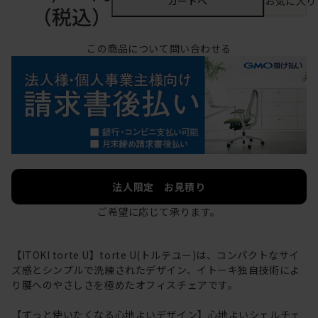
カートへ
お気に入り
（税込）
この商品について問い合わせる
法人限定 お見積り
ご希望に応じて承ります。
【ITOKI torte U】torte U(トルテユー)は、コンパクトなサイ
ズ感とシンプルで洗練されたデザイン、イトーキ独自技術によ
り腰へのやさしさを極めたオフィスチェアです。
【ずっと使いたくなる心地よいデザイン】心地よいシェルチェ