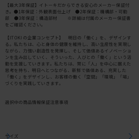
【最大3年保証】イトーキだからできる安心のメーカー保証付
き。●1年保証：外観表面仕上げ ●2年保証：機構部・可動
部 ●3年保証：構造部材 ※詳細は付属のメーカー保証書
をご確認ください。
【ITOKI の企業コンセプト】 明日の「働く」を、デザインす
る。私たちは、心と身体の健康を維持し、高い生産性を実現し
ながら、力強い創造性を発揮し、そして価値あるイノベーショ
ンを生み出していく、そういった、人びとの「働く」という活
動を支援していきます。私たちは、常に「人」を中心に据えた
思考を持ち、明日へとつながる、新鮮で価値ある、充実した
「働く」をデザインし、お客様の働く「空間」「環境」「場」
づくりを実践していきます。
選択中の商品情報
保証
注意事項
サイズ