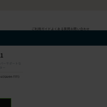
ご利用ガイド
よくある質問
お問い合わせ
1
 ランバーサポートな
スター
140SAHM-T1T1）