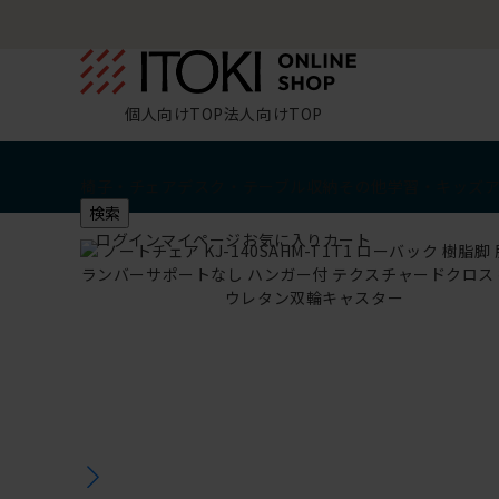
個人向けTOP
法人向けTOP
椅子・チェア
デスク・テーブル
収納
その他
学習・キッズ
検索
ログイン
マイページ
お気に入り
カート