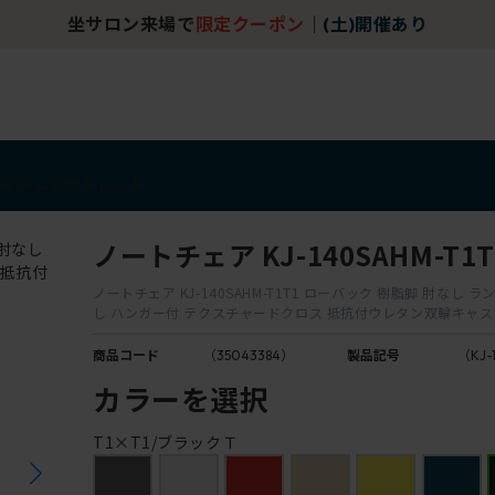
坐サロン来場で
限定クーポン
｜
(土)開催あり
アイテム
アウトレット
ノートチェア KJ-140SAHM-T1T
ノートチェア KJ-140SAHM-T1T1 ローバック 樹脂脚 肘なし
し ハンガー付 テクスチャードクロス 抵抗付ウレタン双輪キャ
商品コード
（35043384）
製品記号
（KJ-
カラーを選択
T1×T1/ブラックＴ