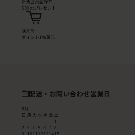
新規会員登録で
500ptプレゼント
購入時
ポイント1%還元
配送・お問い合わせ営業日
8
月
日
月
火
水
木
金
土
1
2
3
4
5
6
7
8
9
10
11
12
13
14
15