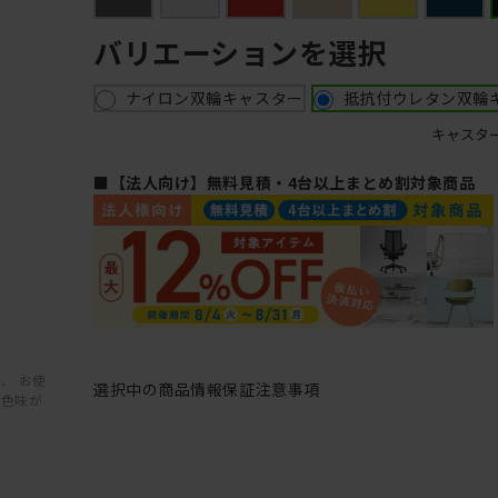
バリエーションを選択
ナイロン双輪キャスター
抵抗付ウレタン双輪
キャスタ
■【法人向け】無料見積・4台以上まとめ割対象商品
、 お使
選択中の商品情報
保証
注意事項
と色味が