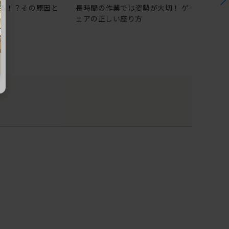
る！？その原因と
長時間の作業では姿勢が大切！ ゲーミングチ
ェアの正しい座り方