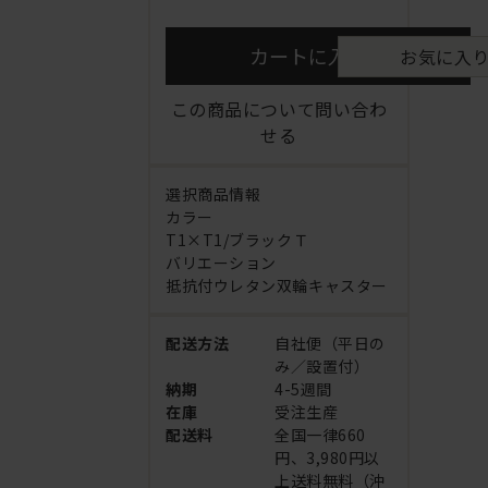
カートに入れる
お気に入
この商品について問い合わ
せる
選択商品情報
カラー
T1×T1/ブラックＴ
バリエーション
抵抗付ウレタン双輪キャスター
配送方法
自社便（平日の
み／設置付）
納期
4-5週間
在庫
受注生産
配送料
全国一律660
円、3,980円以
上送料無料（沖