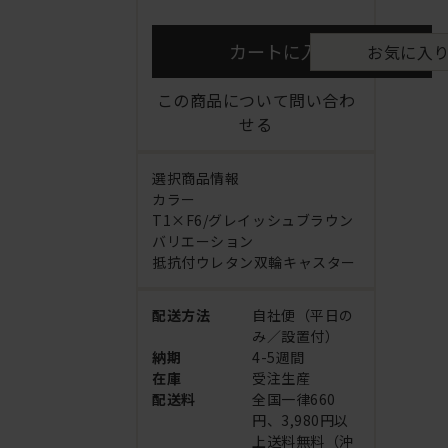
カートに入れる
お気に入
この商品について問い合わ
せる
選択商品情報
カラー
T1×F6/グレイッシュブラウン
バリエーション
抵抗付ウレタン双輪キャスター
配送方法
自社便（平日の
み／設置付）
納期
4-5週間
在庫
受注生産
配送料
全国一律660
円、3,980円以
上送料無料（沖