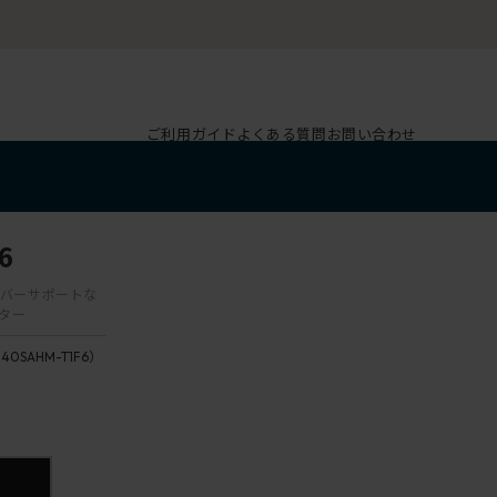
ご利用ガイド
よくある質問
お問い合わせ
6
ランバーサポートな
スター
140SAHM-T1F6）