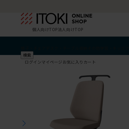
個人向けTOP
法人向けTOP
椅子・チェア
デスク・テーブル
収納
その他
学習・キッズ
検索
ログイン
マイページ
お気に入り
カート