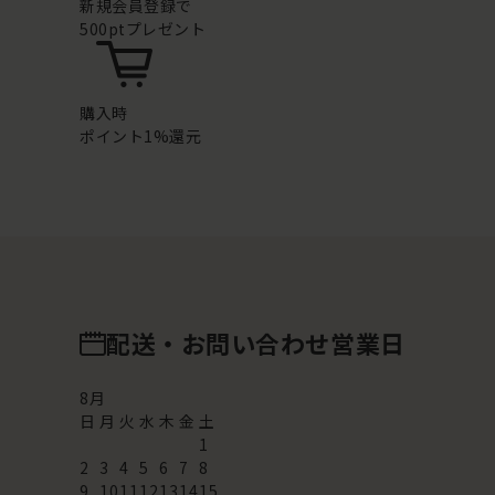
新規会員登録で
500ptプレゼント
購入時
ポイント1%還元
配送・お問い合わせ営業日
8
月
日
月
火
水
木
金
土
1
2
3
4
5
6
7
8
9
10
11
12
13
14
15