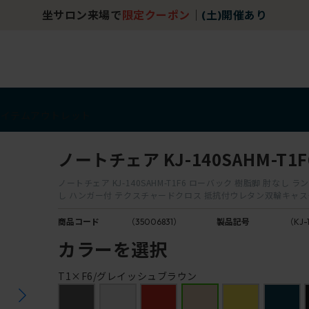
坐サロン来場で
限定クーポン
｜
(土)開催あり
アイテム
アウトレット
ノートチェア KJ-140SAHM-T1F
ノートチェア KJ-140SAHM-T1F6 ローバック 樹脂脚 肘なし 
し ハンガー付 テクスチャードクロス 抵抗付ウレタン双輪キャ
商品コード
（35006831）
製品記号
（KJ-
カラーを選択
T1×F6/グレイッシュブラウン