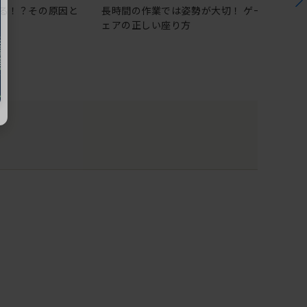
る！？その原因と
長時間の作業では姿勢が大切！ ゲーミングチ
ェアの正しい座り方