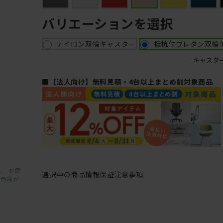
バリエーションを選択
ナイロン双輪キャスター
抵抗付ウレタン双輪
キャスタ
■【法人向け】無料見積・4台以上まとめ割対象商品
、 お使
選択中の商品情報
保証
注意事項
と色味が