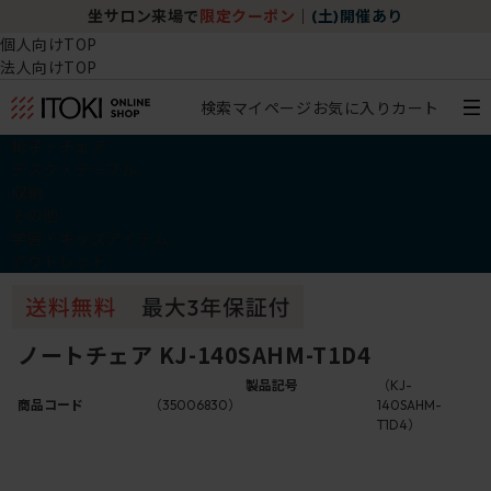
坐サロン来場で
限定クーポン
｜
(土)開催あり
個人向けTOP
法人向けTOP
検索
マイページ
お気に入り
カート
椅子・チェア
デスク・テーブル
収納
その他
学習・キッズアイテム
アウトレット
ノートチェア KJ-140SAHM-T1D4
製品記号
（KJ-
商品コード
（35006830）
140SAHM-
T1D4）