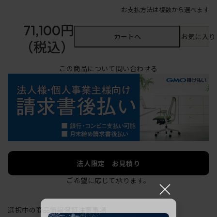
お支払方法は複数から選べます
71,100円
カートへ
お気に入り
（税込）
この商品について問い合わせる
法人限定 お見積り
ご希望に応じて承ります。
×
選択中の商品情報
保証
注意事項