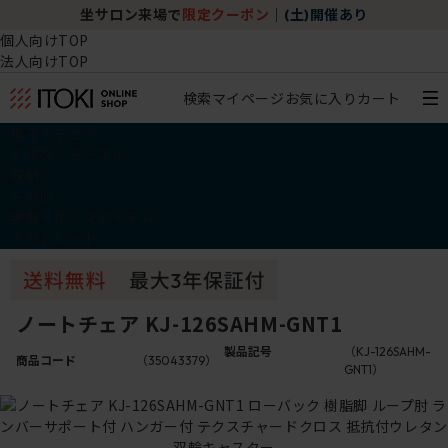
坐サロン来場で
限定クーポン
｜
(土)開催あり
個人向けTOP
法人向けTOP
検索
マイページ
お気に入り
カート
椅子・チェア
デスク・テーブル
収納
その他
学習・キッズアイテム
アウトレット
ノートチェア KJ-126SAHM-GNT1
製品記号
（KJ-126SAHM-
商品コード
（35043379）
GNT1）