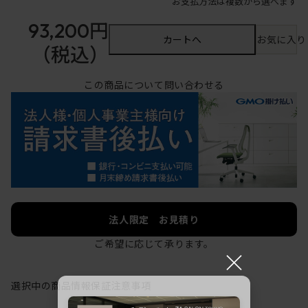
お支払方法は複数から選べます
93,200円
カートへ
お気に入り
（税込）
この商品について問い合わせる
法人限定 お見積り
ご希望に応じて承ります。
×
選択中の商品情報
保証
注意事項