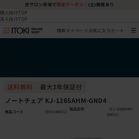
坐サロン来場で
限定クーポン
｜
(土)開催あり
個人向けTOP
法人向けTOP
検索
マイページ
お気に入り
カート
椅子・チェア
デスク・テーブル
収納
その他
学習・キッズアイテム
アウトレット
ノートチェア KJ-126SAHM-GND4
製品記号
（KJ-126SAHM-
商品コード
（35006800）
GND4）