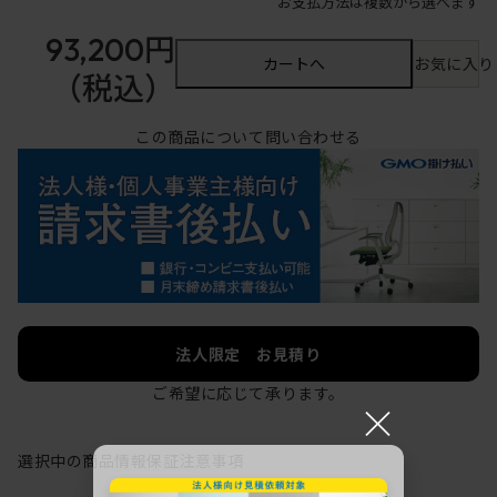
お支払方法は複数から選べます
93,200円
カートへ
お気に入り
（税込）
この商品について問い合わせる
法人限定 お見積り
ご希望に応じて承ります。
×
選択中の商品情報
保証
注意事項