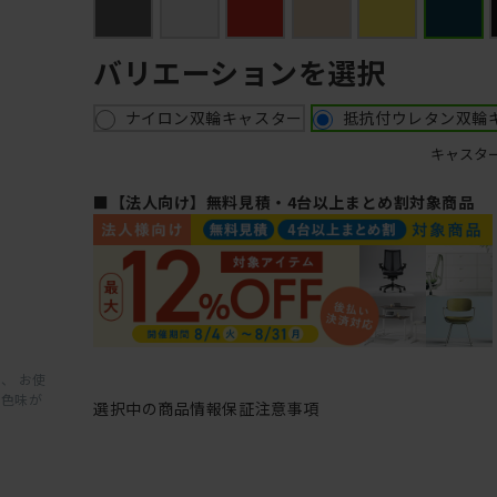
バリエーションを選択
ナイロン双輪キャスター
抵抗付ウレタン双輪
キャスタ
■【法人向け】無料見積・4台以上まとめ割対象商品
、 お使
と色味が
選択中の商品情報
保証
注意事項