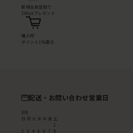
新規会員登録で
500ptプレゼント
購入時
ポイント1%還元
配送・お問い合わせ営業日
8
月
日
月
火
水
木
金
土
1
2
3
4
5
6
7
8