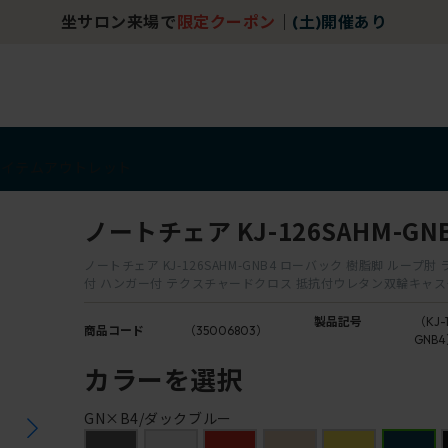
坐サロン来場で
限定クーポン
｜
(土)開催あり
アイテム
アウトレット
ノートチェア KJ-126SAHM-GN
ノートチェア KJ-126SAHM-GNB4 ローバック 樹脂脚 ループ
付 ハンガー付 テクスチャードクロス 抵抗付ウレタン双輪キャ
製品記号
（KJ-
商品コード
（35006803）
GNB
カラーを選択
GN×B4/ダックブルー