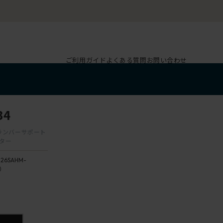
ご利用ガイド
よくある質問
お問い合わせ
B4
肘 ランバーサポート
スター
126SAHM-
4）