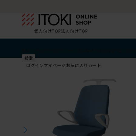
個人向けTOP
法人向けTOP
椅子・チェア
デスク・テーブル
収納
その他
学習・キッズ
検索
ログイン
マイページ
お気に入り
カート