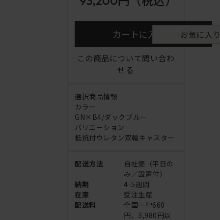
93,200円
（税込）
カートに入れる
お気に入
この商品について問い合わ
せる
選択商品情報
カラー
GN×B4/ダックブルー
バリエーション
抵抗付ウレタン双輪キャスター
配送方法
自社便（平日の
み／設置付）
納期
4-5週間
在庫
受注生産
配送料
全国一律660
円、3,980円以