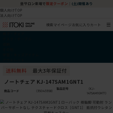
坐サロン来場で
限定クーポン
｜
(土)開催あり
個人向けTOP
法人向けTOP
検索
マイページ
お気に入り
カート
椅子・チェア
デスク・テーブル
収納
その他
学習・キッズアイテム
アウトレット
ノートチェア KJ-147SAM1GNT1
製品記号
（KJ-
商品コード
（35043358）
147SAM1GNT1）