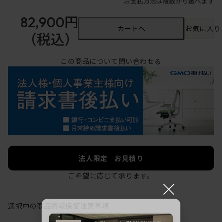
お支払方法は複数から選べます
82,900円
カートへ
お気に入り
（税込）
この商品について問い合わせる
法人限定 お見積り
ご希望に応じて承ります。
×
選択中の商品情報
保証
注意事項