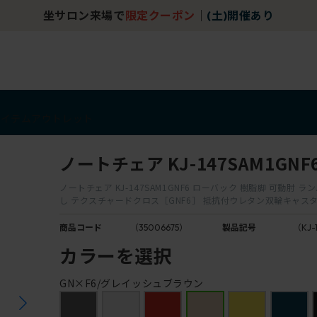
坐サロン来場で
限定クーポン
｜
(土)開催あり
アイテム
アウトレット
ノートチェア KJ-147SAM1GNF
ノートチェア KJ-147SAM1GNF6 ローバック 樹脂脚 可動肘 
し テクスチャードクロス［GNF6］ 抵抗付ウレタン双輪キャス
商品コード
（35006675）
製品記号
（KJ-
カラーを選択
GN×F6/グレイッシュブラウン