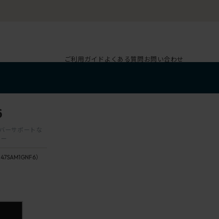
ご利用ガイド
よくある質問
お問い合わせ
6
ランバーサポートな
ター
147SAM1GNF6）