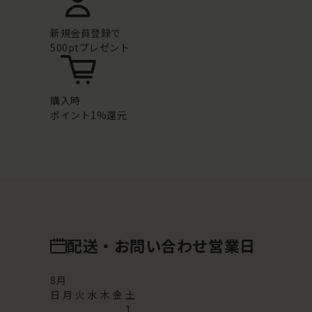
新規会員登録で
500ptプレゼント
購入時
ポイント1%還元
配送・お問い合わせ営業日
8
月
日
月
火
水
木
金
土
1