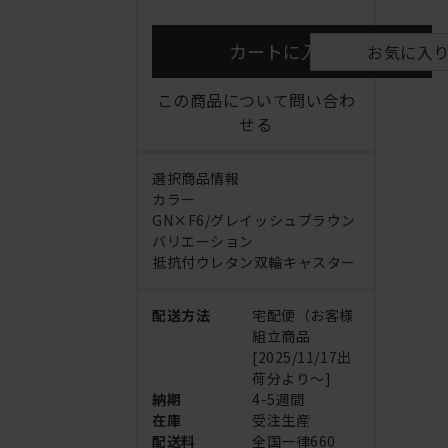
カートに入れる
お気に入
この商品について問い合わ
せる
選択商品情報
カラー
GN×F6/グレイッシュブラウン
バリエーション
抵抗付ウレタン双輪キャスター
配送方法
宅配便（お客様
組立商品
[2025/11/17出
荷分より～]
納期
4-5週間
在庫
受注生産
配送料
全国一律660