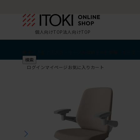
個人向けTOP
法人向けTOP
椅子・チェア
デスク・テーブル
収納
その他
学習・キッズ
検索
ログイン
マイページ
お気に入り
カート