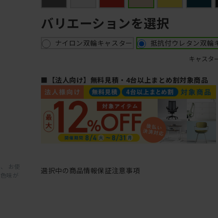
バリエーションを選択
ナイロン双輪キャスター
抵抗付ウレタン双輪
キャスタ
■【法人向け】無料見積・4台以上まとめ割対象商品
、 お使
選択中の商品情報
保証
注意事項
と色味が