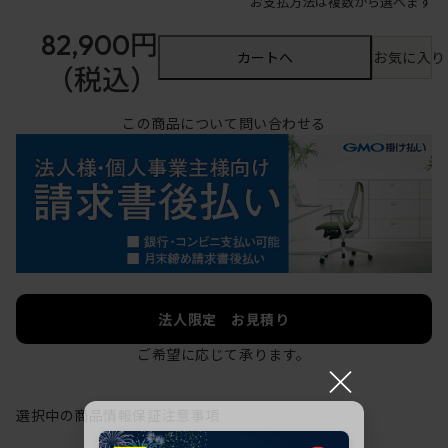
お支払方法は複数から選べます
82,900円
カートへ
お気に入り
（税込）
この商品について問い合わせる
法人限定 お見積り
ご希望に応じて承ります。
×
選択中の商品情報
保証
注意事項