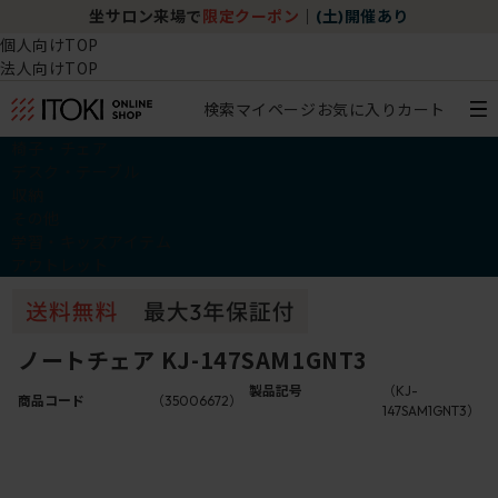
坐サロン来場で
限定クーポン
｜
(土)開催あり
個人向けTOP
法人向けTOP
検索
マイページ
お気に入り
カート
椅子・チェア
デスク・テーブル
収納
その他
学習・キッズアイテム
アウトレット
ノートチェア KJ-147SAM1GNT3
製品記号
（KJ-
商品コード
（35006672）
147SAM1GNT3）