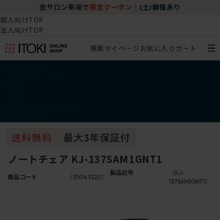
坐サロン来場で
限定クーポン
｜
(土)開催あり
個人向けTOP
法人向けTOP
検索
マイページ
お気に入り
カート
椅子・チェア
デスク・テーブル
収納
その他
学習・キッズアイテム
アウトレット
ノートチェア KJ-137SAM1GNT1
製品記号
（KJ-
商品コード
（35043322）
137SAM1GNT1）