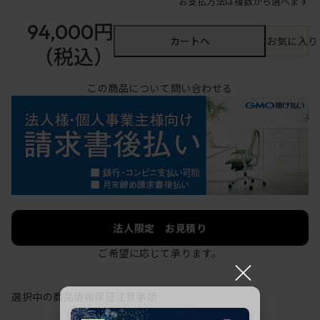
お支払方法は複数から選べます
94,000円
カートへ
お気に入り
（税込）
この商品について問い合わせる
法人限定 お見積り
ご希望に応じて承ります。
×
選択中の商品情報
保証
注意事項