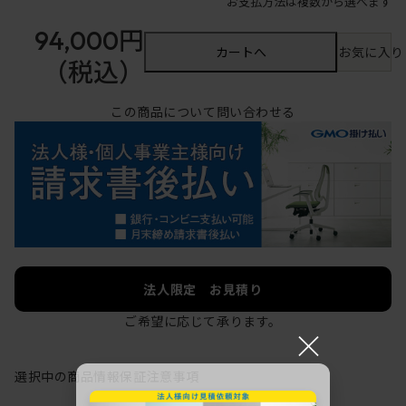
お支払方法は複数から選べます
94,000円
カートへ
お気に入り
（税込）
この商品について問い合わせる
法人限定 お見積り
ご希望に応じて承ります。
×
選択中の商品情報
保証
注意事項