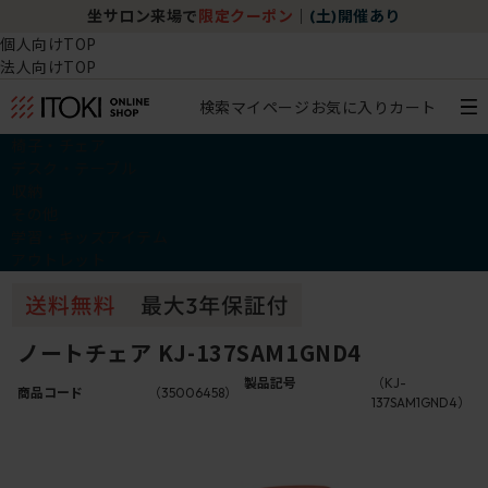
坐サロン来場で
限定クーポン
｜
(土)開催あり
個人向けTOP
法人向けTOP
検索
マイページ
お気に入り
カート
椅子・チェア
デスク・テーブル
収納
その他
学習・キッズアイテム
アウトレット
ノートチェア KJ-137SAM1GND4
製品記号
（KJ-
商品コード
（35006458）
137SAM1GND4）