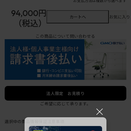
お支払方法は複数から選べます
94,000円
カートへ
お気に入り
（税込）
この商品について問い合わせる
法人限定 お見積り
ご希望に応じて承ります。
×
選択中の商品情報
保証
注意事項