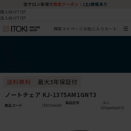
坐サロン来場で
限定クーポン
｜
(土)開催あり
個人向けTOP
法人向けTOP
検索
マイページ
お気に入り
カート
椅子・チェア
デスク・テーブル
収納
その他
学習・キッズアイテム
アウトレット
ノートチェア KJ-137SAM1GNT3
製品記号
（KJ-
商品コード
（35006456）
137SAM1GNT3）