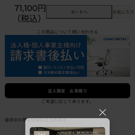
71,100円
カートへ
お気に入り
（税込）
この商品について問い合わせる
法人限定 お見積り
ご希望に応じて承ります。
×
選択中の商品情報
保証
注意事項