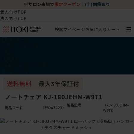
坐サロン来場で
限定クーポン
｜
(土)開催あり
個人向けTOP
法人向けTOP
検索
マイページ
お気に入り
カート
椅子・チェア
デスク・テーブル
収納
その他
学習・キッズアイテム
アウトレット
ノートチェア KJ-180JEHM-W9T1
製品記号
（KJ-180JEHM-
商品コード
（35043290）
W9T1）