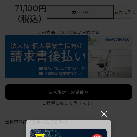
71,100円
カートへ
お気に入り
（税込）
この商品について問い合わせる
法人限定 お見積り
ご希望に応じて承ります。
×
選択中の商品情報
保証
注意事項