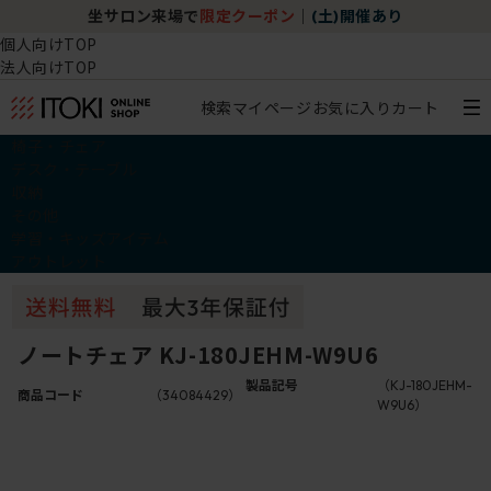
坐サロン来場で
限定クーポン
｜
(土)開催あり
個人向けTOP
法人向けTOP
検索
マイページ
お気に入り
カート
椅子・チェア
デスク・テーブル
収納
その他
学習・キッズアイテム
アウトレット
ノートチェア KJ-180JEHM-W9U6
製品記号
（KJ-180JEHM-
商品コード
（34084429）
W9U6）