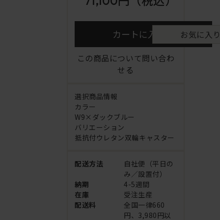
71,100円
（税込）
カートに入れる
お気に入
この商品について問い合わ
せる
選択商品情報
カラー
W9×ダックブルー
バリエーション
抵抗付ウレタン双輪キャスター
配送方法
自社便（平日の
み／設置付）
納期
4-5週間
在庫
受注生産
配送料
全国一律660
円、3,980円以