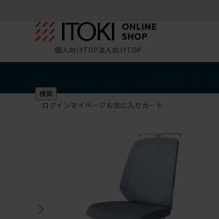
個人向けTOP
法人向けTOP
椅子・チェア
デスク・テーブル
収納
その他
学習・キッズ
検索
ログイン
マイページ
お気に入り
カート