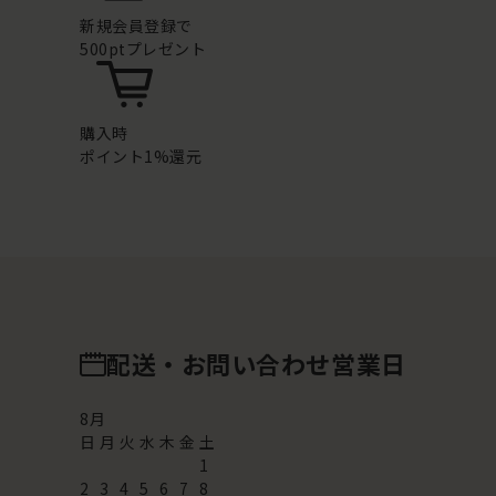
新規会員登録で
500ptプレゼント
購入時
ポイント1%還元
配送・お問い合わせ営業日
8
月
日
月
火
水
木
金
土
1
2
3
4
5
6
7
8