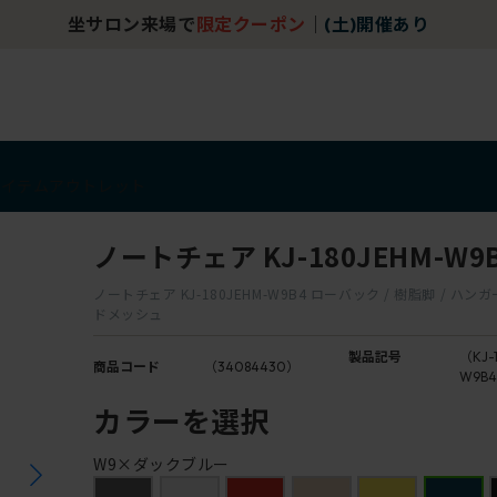
坐サロン来場で
限定クーポン
｜
(土)開催あり
アイテム
アウトレット
ノートチェア KJ-180JEHM-W9
ノートチェア KJ-180JEHM-W9B4 ローバック / 樹脂脚 / ハン
ドメッシュ
製品記号
（KJ-
商品コード
（34084430）
W9B
カラーを選択
W9×ダックブルー