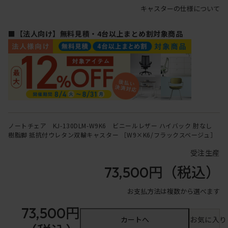
キャスターの仕様について
■【法人向け】無料見積・4台以上まとめ割対象商品
ノートチェア KJ-130DLM-W9K6 ビニールレザー ハイバック 肘なし
樹脂脚 抵抗付ウレタン双輪キャスター ［W9×K6/フラックスベージュ］
受注生産
73,500円
（税込）
お支払方法は複数から選べます
73,500円
カートへ
お気に入り