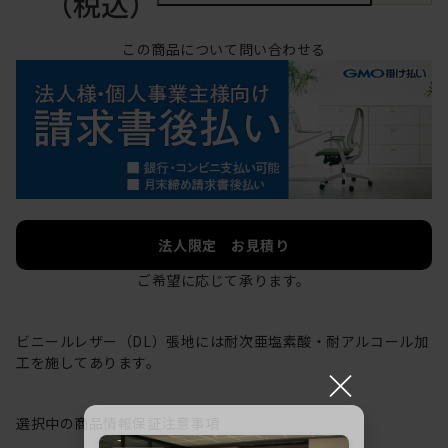
（税込）
この商品について問い合わせる
法人限定 お見積り
ご希望に応じて承ります。
ビニールレザー（DL）張地には耐次亜塩素酸・耐アルコール加
工を施してあります。
×
選択中の商品情報
保証
注意事項