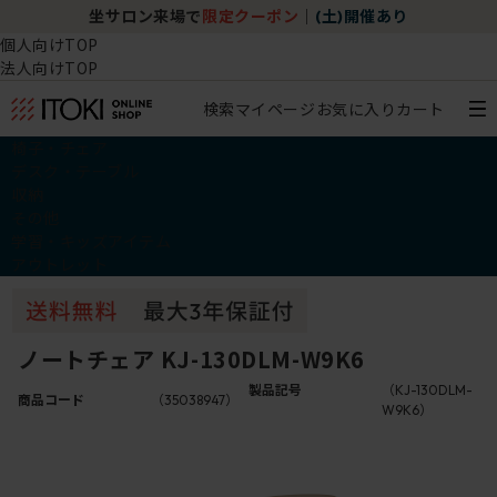
坐サロン来場で
限定クーポン
｜
(土)開催あり
個人向けTOP
法人向けTOP
検索
マイページ
お気に入り
カート
椅子・チェア
デスク・テーブル
収納
その他
学習・キッズアイテム
アウトレット
ノートチェア KJ-130DLM-W9K6
製品記号
（KJ-130DLM-
商品コード
（35038947）
W9K6）