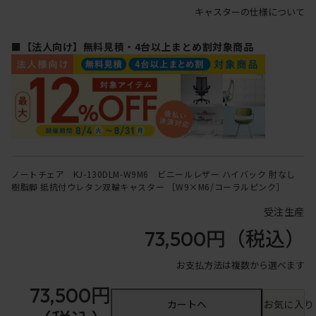
キャスターの仕様について
■【法人向け】無料見積・4台以上まとめ割対象商品
ノートチェア KJ-130DLM-W9M6 ビニールレザー ハイバック 肘なし
樹脂脚 抵抗付ウレタン双輪キャスター ［W9×M6/コーラルピンク］
受注生産
73,500円
（税込）
お支払方法は複数から選べます
73,500円
カートへ
お気に入り