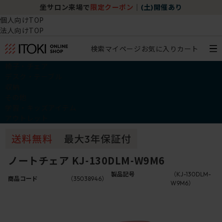
坐サロン来場で
限定クーポン
｜
(土)開催あり
個人向けTOP
法人向けTOP
検索
マイページ
お気に入り
カート
椅子・チェア
デスク・テーブル
収納
その他
学習・キッズアイテム
アウトレット
ノートチェア KJ-130DLM-W9M6
製品記号
（KJ-130DLM-
商品コード
（35038946）
W9M6）