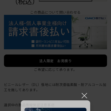
（税込）
この商品について問い合わせる
法人限定 お見積り
ご希望に応じて承ります。
ビニールレザー（DL）張地には耐次亜塩素酸・耐アルコール加
工を施してあります。
×
選択中の商品情報
保証
注意事項