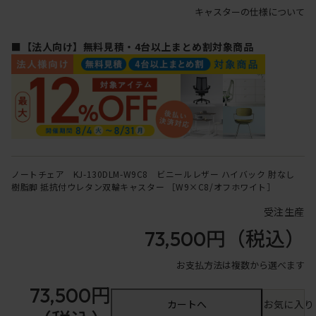
キャスターの仕様について
■【法人向け】無料見積・4台以上まとめ割対象商品
ノートチェア KJ-130DLM-W9C8 ビニールレザー ハイバック 肘なし
樹脂脚 抵抗付ウレタン双輪キャスター ［W9×C8/オフホワイト］
受注生産
73,500円
（税込）
お支払方法は複数から選べます
73,500円
カートへ
お気に入り