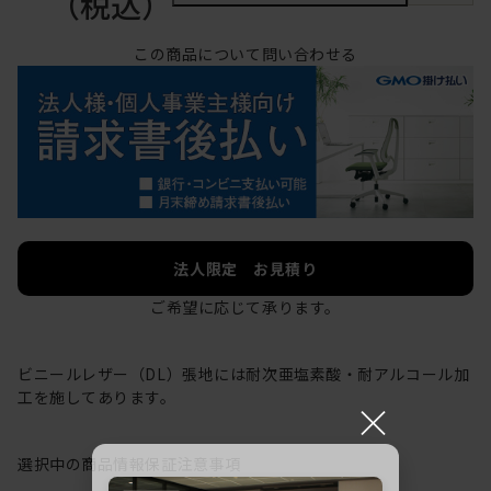
（税込）
この商品について問い合わせる
法人限定 お見積り
ご希望に応じて承ります。
ビニールレザー（DL）張地には耐次亜塩素酸・耐アルコール加
工を施してあります。
×
選択中の商品情報
保証
注意事項