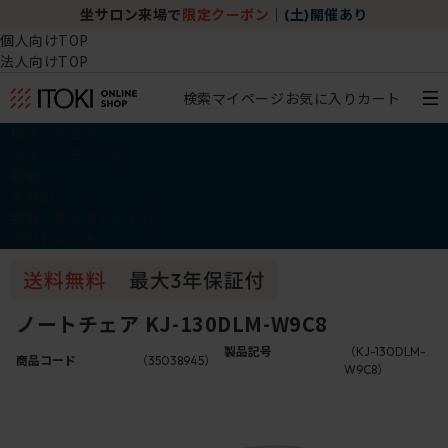
坐サロン来場で
限定クーポン
｜
(土)開催あり
個人向けTOP
法人向けTOP
検索
マイページ
お気に入り
カート
椅子・チェア
デスク・テーブル
収納
その他
学習・キッズアイテム
アウトレット
ノートチェア KJ-130DLM-W9C8
製品記号
（KJ-130DLM-
商品コード
（35038945）
W9C8）